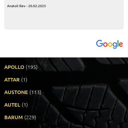
Anatoli Iliev - 20.02.2025
APOLLO
(195)
ATTAR
(1)
AUSTONE
(113)
AUTEL
(1)
BARUM
(229)