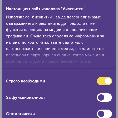
Марка
Настоящият сайт използва "бисквитки"
Използваме „бисквитки“, за да персонализираме
съдържанието и рекламите, да предоставяме
Модел
функции на социални медии и да анализираме
трафика си. Също така споделяме информация за
начина, по който използвате сайта ни, с
Покажи гуми
партньорските си социални медии, рекламните си
партньори и партньори за анализ, които може да я
комбинират с друга предоставена им от Вас
информация или с такава, която са събрали от
ползването от Ваша страна на услугите им.
Избор
Строго nеобходими
на
съгласие
За функционалност
Статистически