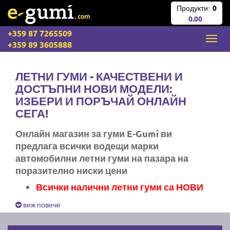
Продукти:
0
0.00
+359 87 7265509
+359 89 3605888
ЛЕТНИ ГУМИ - КАЧЕСТВЕНИ И
ДОСТЪПНИ НОВИ МОДЕЛИ:
ИЗБЕРИ И ПОРЪЧАЙ ОНЛАЙН
СЕГА!
Онлайн магазин за гуми E-Gumi ви
предлага всички водещи марки
автомобилни летни гуми на пазара на
поразително ниски цени
Всички налични летни гуми са НОВИ
Експресна доставка за цяла България
виж повече
Ние не изпращаме стари гуми