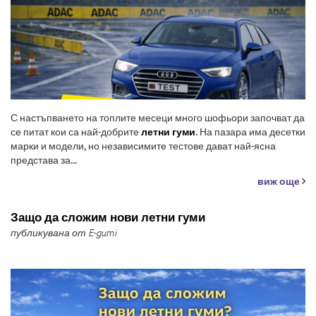
С настъпването на топлите месеци много шофьори започват да
се питат кои са най-добрите
летни гуми
. На пазара има десетки
марки и модели, но независимите тестове дават най-ясна
представа за...
виж още
Защо да сложим нови летни гуми
публикувана от E-gumi