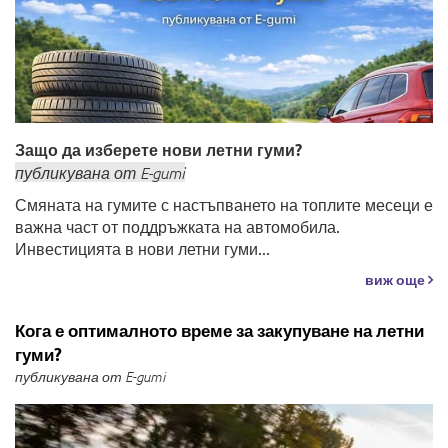
Защо да изберете нови летни гуми?
публикувана
от
E-gumi
Смяната на гумите с настъпването на топлите месеци е
важна част от поддръжката на автомобила.
Инвестицията в нови летни гуми...
виж още
Кога е оптималното време за закупуване на летни
гуми?
публикувана от E-gumi