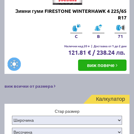
Зимни гуми FIRESTONE WINTERHAWK 4 225/65
R17
C
B
71
Налични над 20 +
|
Доставка от 1 до 2 дни
121.81 € / 238.24 лв.
виж повече
виж всички от размера
Калкулатор
Стар размер