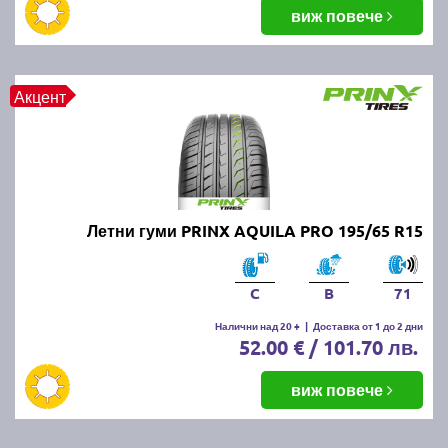
балансировка и реглаж на предния и задния мост.
виж повече
Неравномерното износване може да е знак за
проблеми с окачването или неправилно напомпани
гуми.
Акцент
Как да се грижим за летните
гуми?
Проверявайте редовно налягането, дълбочината
Летни гуми PRINX AQUILA PRO 195/65 R15
на протектора и състоянието на гумите. Избягвайте
рязко спиране и агресивно шофиране, тъй като
това води до по-бързо износване. Почиствайте
C
B
71
гумите от кал и камъчета и ги проверявайте за
наранявания.
Налични над 20 +
|
Доставка от 1 до 2 дни
52.00 € / 101.70 лв.
Как се съхраняват зимните и
виж повече
летни гуми?