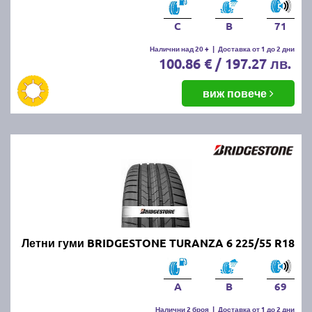
C
B
71
Налични над 20 +
|
Доставка от 1 до 2 дни
100.86 € / 197.27 лв.
виж повече
Летни гуми BRIDGESTONE TURANZA 6 225/55 R18
A
B
69
Налични 2 броя
|
Доставка от 1 до 2 дни