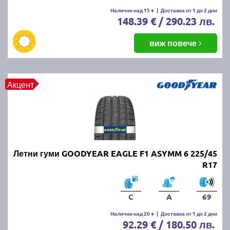
Летните гуми се считат за износени, когато
Налични над 15 +
|
Доставка от 1 до 2 дни
148.39 € / 290.23 лв.
дълбочината на протектора падне под 1.6 мм.
Въпреки това, за по-добро сцепление и
безопасност се препоръчва смяната им при
виж повече
дълбочина под 3 мм.
ПРОЧЕТИ ОЩЕ:
Има ли закон за зимни гуми в
Акцент
България?
Можем ли да шофираме със
зимни гуми през лятото?
Летни гуми GOODYEAR EAGLE F1 ASYMM 6 225/45
Въпреки че е законно, не се препоръчва, защото
R17
зимните гуми са направени от по-мека смес, която
се износва по-бързо при високи температури.
Освен това, те имат по-дълъг спирачен път и по-
C
A
69
слабо сцепление на суха и мокра настилка през
Налични над 20 +
|
Доставка от 1 до 2 дни
лятото.
92.29 € / 180.50 лв.