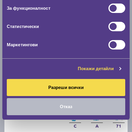
За функционалност
C
B
71
Налични над 20 +
|
Доставка от 1 до 2 дни
Статистически
80.07 € / 156.60 лв.
виж повече
Маркетингови
Покажи детайли
Разреши всички
Отказ
Летни гуми FIRESTONE ROADHAWK 2 205/55 R16
C
A
71