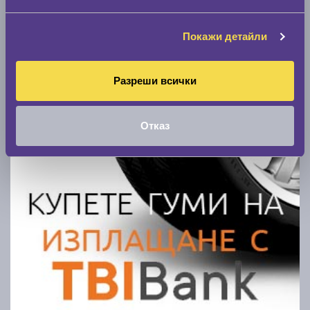
Покажи гуми
Покажи детайли
Разреши всички
Отказ