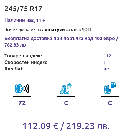
245/75 R17
Налични над 11 +
Всички доставки на
летни гуми
са с нов ДОТ!
Безплатна доставка при поръчка над 400 евро /
782.33 лв
Товарен индекс
112
Скоростен индекс
T
Run-flat
не
72
C
C
112.09 € / 219.23 лв.