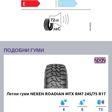
72
dB
C
A
B
ПОДОБНИ ГУМИ
Летни гуми NEXEN ROADIAN MTX RM7 245/75 R17
E
E
73