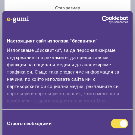
Стар размер
Настоящият сайт използва "бисквитки"
Използваме „бисквитки“, за да персонализираме
Нов размер
съдържанието и рекламите, да предоставяме
функции на социални медии и да анализираме
трафика си. Също така споделяме информация за
начина, по който използвате сайта ни, с
партньорските си социални медии, рекламните си
партньори и партньори за анализ, които може да я
Стар размер
комбинират с друга предоставена им от Вас
информация или с такава, която са събрали от
0 мм.
ползването от Ваша страна на услугите им.
Избор
Нов размер
Строго nеобходими
на
0 мм.
съгласие