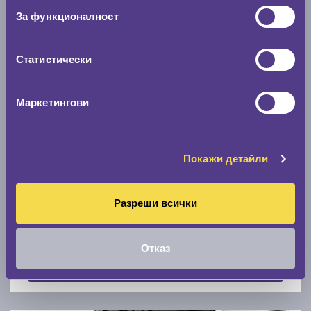
Скоростомер при 100
км/ч
За функционалност
0 км/ч
Статистически
Намери гуми с новия размер
Маркетингови
По марка автомобил
Марка
Покажи детайли
Разреши всички
Модел
Отказ
Покажи гуми