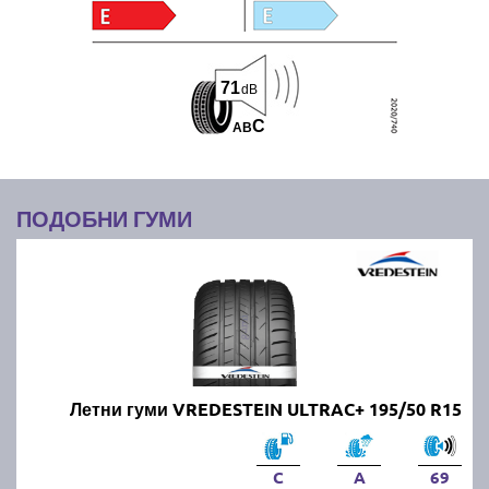
71
dB
C
A
B
ПОДОБНИ ГУМИ
Летни гуми VREDESTEIN ULTRAC+ 195/50 R15
C
A
69