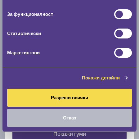
съгласие
0 мм.
За функционалност
Скоростомер при 100
км/ч
0 км/ч
Статистически
Намери гуми с новия размер
Маркетингови
По марка автомобил
Покажи детайли
Марка
Разреши всички
Модел
Отказ
Покажи гуми