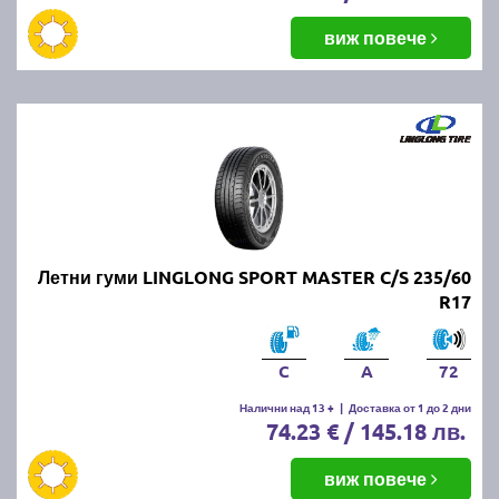
виж повече
Летни гуми LINGLONG SPORT MASTER C/S 235/60
R17
C
A
72
Налични над 13 +
|
Доставка от 1 до 2 дни
74.23 € / 145.18 лв.
виж повече