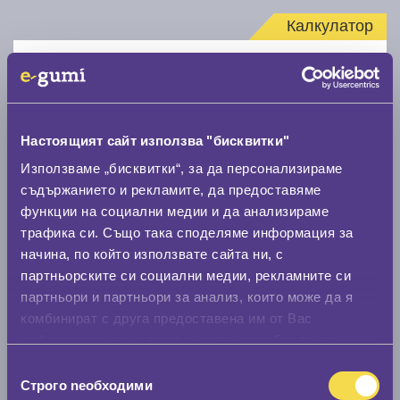
Калкулатор
Стар размер
Настоящият сайт използва "бисквитки"
Използваме „бисквитки“, за да персонализираме
съдържанието и рекламите, да предоставяме
Нов размер
функции на социални медии и да анализираме
трафика си. Също така споделяме информация за
начина, по който използвате сайта ни, с
партньорските си социални медии, рекламните си
партньори и партньори за анализ, които може да я
комбинират с друга предоставена им от Вас
Стар размер
информация или с такава, която са събрали от
0 мм.
ползването от Ваша страна на услугите им.
Избор
Строго nеобходими
на
Нов размер