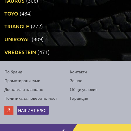
TAURUS
(306)
TOYO
(484)
TRIANGLE
(272)
UNIROYAL
(309)
VREDESTEIN
(471)
По бранд
Контакти
Промотирани гуми
За нас
Доставка и плащане
Общи условия
Политика за поверителност
Гаранция
НАШИЯТ БЛОГ