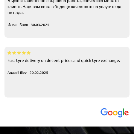
Бързо и качествено свършена работа, спечелиха ме като
клиент. Надявам се за в бъдеще качеството на услугите да
не пада.
Илиан Баев - 30.03.2025
Fast tyre delivery on decent prices and quick tyre exchange.
Anatoli Iliev - 20.02.2025