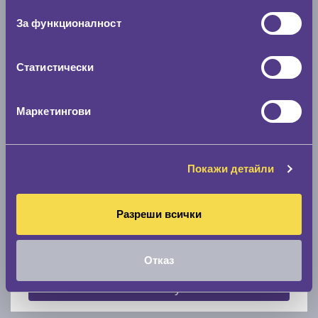
0 мм.
За функционалност
Скоростомер при 100
км/ч
0 км/ч
Статистически
Намери гуми с новия размер
Маркетингови
По марка автомобил
Покажи детайли
Марка
Разреши всички
Модел
Отказ
Покажи гуми