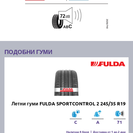
72
dB
C
A
B
ПОДОБНИ ГУМИ
Летни гуми FULDA SPORTCONTROL 2 245/35 R19
C
A
71
Налични 4 броя
|
Доставка от 1 до 2 дни