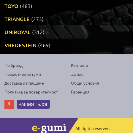
TOYO
(483)
TRIANGLE
(273)
UNIROYAL
(312)
VREDESTEIN
(469)
По бранд
Контакти
Промотирани гуми
За нас
Доставка и плащане
Общи условия
Политика за поверителност
Гаранция
НАШИЯТ БЛОГ
All rights reserved.