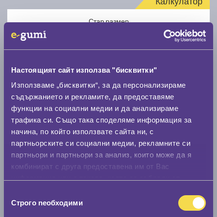
Калкулатор
Стар размер
Настоящият сайт използва "бисквитки"
Използваме „бисквитки“, за да персонализираме
Нов размер
съдържанието и рекламите, да предоставяме
функции на социални медии и да анализираме
трафика си. Също така споделяме информация за
начина, по който използвате сайта ни, с
партньорските си социални медии, рекламните си
партньори и партньори за анализ, които може да я
комбинират с друга предоставена им от Вас
Стар размер
информация или с такава, която са събрали от
0 мм.
ползването от Ваша страна на услугите им.
Избор
Строго nеобходими
Нов размер
на
съгласие