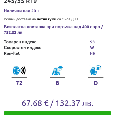
245/35 R19
Налични над 20 +
Всички доставки на
летни гуми
са с нов ДОТ!
Безплатна доставка при поръчка над 400 евро /
782.33 лв
Товарен индекс
93
Скоростен индекс
W
Run-flat
не
72
B
D
67.68 € / 132.37 лв.