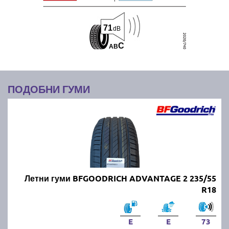
71
dB
C
A
B
ПОДОБНИ ГУМИ
Летни гуми BFGOODRICH ADVANTAGE 2 235/55
R18
E
E
73