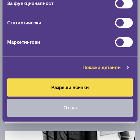
За функционалност
0 км/ч
Статистически
Намери гуми с новия размер
Маркетингови
По марка автомобил
Марка
Покажи детайли
Модел
Разреши всички
Отказ
Покажи гуми