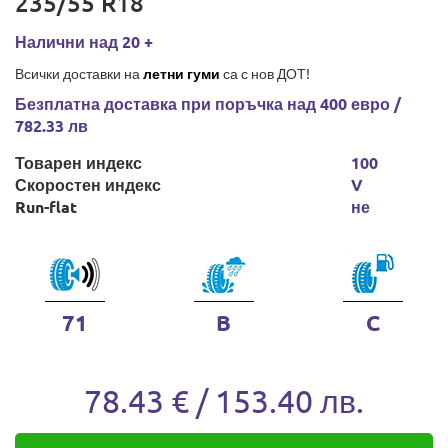
235/55 R18
Налични над 20 +
Всички доставки на
летни гуми
са с нов ДОТ!
Безплатна доставка при поръчка над 400 евро /
782.33 лв
Товарен индекс
100
Скоростен индекс
V
Run-flat
не
71
B
C
78.43 € / 153.40 лв.