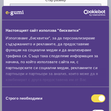
Настоящият сайт използва "бисквитки"
Нов размер
Използваме „бисквитки“, за да персонализираме
съдържанието и рекламите, да предоставяме
функции на социални медии и да анализираме
трафика си. Също така споделяме информация за
начина, по който използвате сайта ни, с
партньорските си социални медии, рекламните си
партньори и партньори за анализ, които може да я
Стар размер
комбинират с друга предоставена им от Вас
0 мм.
информация или с такава, която са събрали от
ползването от Ваша страна на услугите им.
Нов размер
Избор
Строго nеобходими
на
0 мм.
съгласие
Скоростомер при 100
км/ч