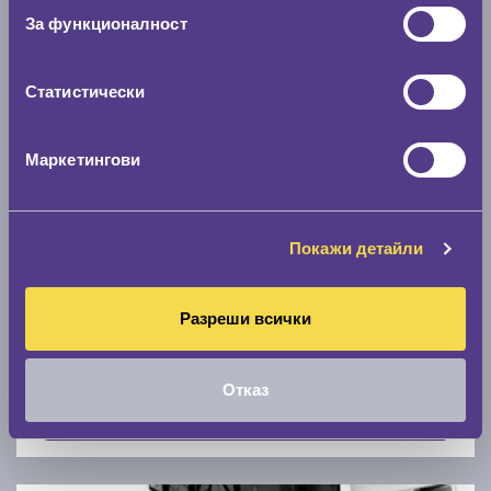
Скоростомер при 100
км/ч
За функционалност
0 км/ч
Статистически
Намери гуми с новия размер
Маркетингови
По марка автомобил
Марка
Покажи детайли
Разреши всички
Модел
Отказ
Покажи гуми