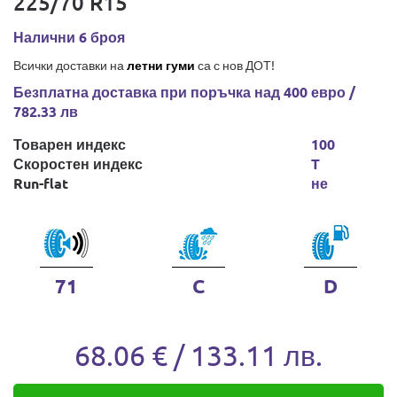
225/70 R15
Налични 6 броя
Всички доставки на
летни гуми
са с нов ДОТ!
Безплатна доставка при поръчка над 400 евро /
782.33 лв
Товарен индекс
100
Скоростен индекс
T
Run-flat
не
71
C
D
68.06 € / 133.11 лв.