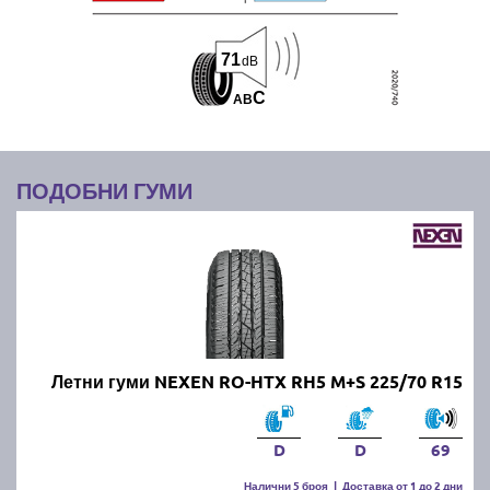
71
dB
C
A
B
ПОДОБНИ ГУМИ
Летни гуми NEXEN RO-HTX RH5 M+S 225/70 R15
D
D
69
Налични 5 броя
|
Доставка от 1 до 2 дни