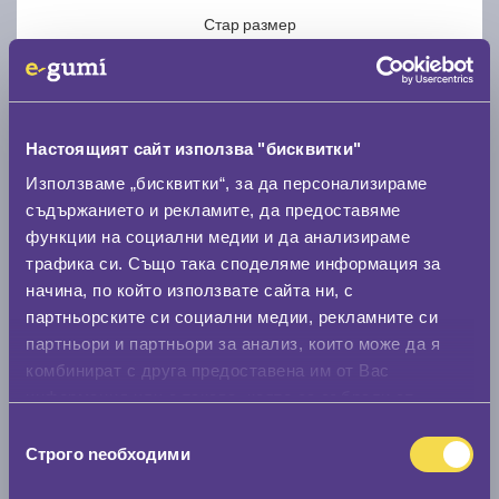
Стар размер
Настоящият сайт използва "бисквитки"
Използваме „бисквитки“, за да персонализираме
Нов размер
съдържанието и рекламите, да предоставяме
функции на социални медии и да анализираме
трафика си. Също така споделяме информация за
начина, по който използвате сайта ни, с
партньорските си социални медии, рекламните си
партньори и партньори за анализ, които може да я
Стар размер
комбинират с друга предоставена им от Вас
0 мм.
информация или с такава, която са събрали от
ползването от Ваша страна на услугите им.
Избор
Нов размер
Строго nеобходими
на
0 мм.
съгласие