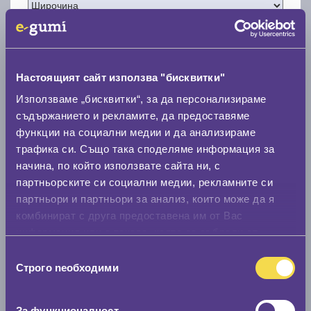
Настоящият сайт използва "бисквитки"
Нов размер
Използваме „бисквитки“, за да персонализираме
съдържанието и рекламите, да предоставяме
функции на социални медии и да анализираме
трафика си. Също така споделяме информация за
начина, по който използвате сайта ни, с
партньорските си социални медии, рекламните си
Стар размер
партньори и партньори за анализ, които може да я
комбинират с друга предоставена им от Вас
0 мм.
информация или с такава, която са събрали от
Нов размер
ползването от Ваша страна на услугите им.
Избор
0 мм.
Строго nеобходими
на
съгласие
Скоростомер при 100
км/ч
За функционалност