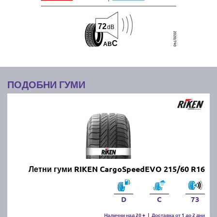
72
dB
C
A
B
ПОДОБНИ ГУМИ
Летни гуми RIKEN CargoSpeedEVO 215/60 R16
D
C
73
Налични над 20 +
|
Доставка от 1 до 2 дни