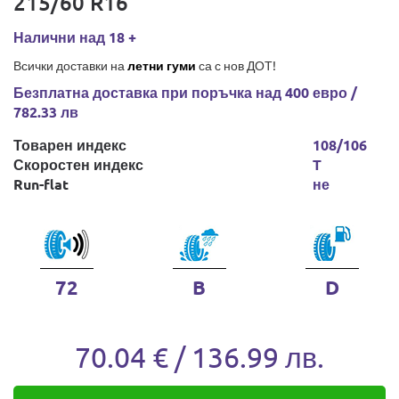
215/60 R16
Налични над 18 +
Всички доставки на
летни гуми
са с нов ДОТ!
Безплатна доставка при поръчка над 400 евро /
782.33 лв
Товарен индекс
108/106
Скоростен индекс
T
Run-flat
не
72
B
D
70.04 € / 136.99 лв.