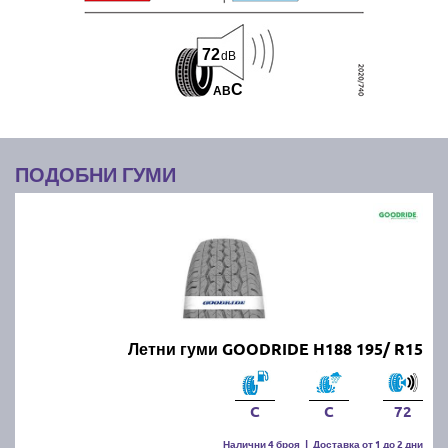
72
dB
C
A
B
ПОДОБНИ ГУМИ
Летни гуми GOODRIDE H188 195/ R15
C
C
72
Налични 4 броя
|
Доставка от 1 до 2 дни