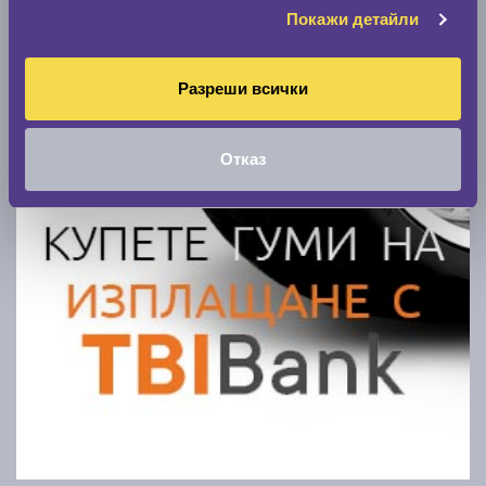
Покажи детайли
Разреши всички
Отказ