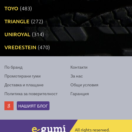
TOYO
(483)
TRIANGLE
(272)
UNIROYAL
(314)
VREDESTEIN
(470)
По бранд
Контакти
Промотирани гуми
За нас
Доставка и плащане
Общи условия
Политика за поверителност
Гаранция
НАШИЯТ БЛОГ
All rights reserved.