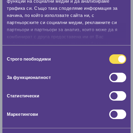
функции на социални медии и да анализираме
0 мм.
трафика си. Също така споделяме информация за
Скоростомер при 100
км/ч
начина, по който използвате сайта ни, с
партньорските си социални медии, рекламните си
0 км/ч
партньори и партньори за анализ, които може да я
комбинират с друга предоставена им от Вас
Намери гуми с новия размер
информация или с такава, която са събрали от
ползването от Ваша страна на услугите им.
Избор
Строго nеобходими
на
По марка автомобил
съгласие
Марка
За функционалност
Модел
Статистически
Маркетингови
Покажи гуми