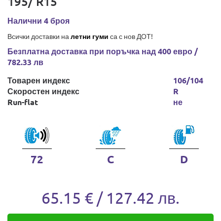
195/ R15
Налични 4 броя
Всички доставки на
летни гуми
са с нов ДОТ!
Безплатна доставка при поръчка над 400 евро /
782.33 лв
Товарен индекс
106/104
Скоростен индекс
R
Run-flat
не
72
C
D
65.15 € / 127.42 лв.