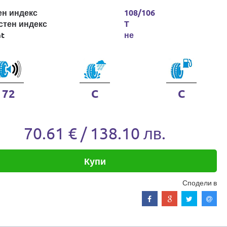
ен индекс
108/106
стен индекс
T
at
не
72
C
C
70.61 € / 138.10 лв.
Купи
Сподели в