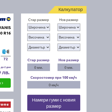
Калкулатор
Стар размер
Нов размер
VANIS
60 R16
72
Стар размер
Нов размер
 до 2 дни
0 мм.
0 мм.
9 лв.
Скоростомер при 100
км/ч
е
0 км/ч
Намери гуми с новия
размер