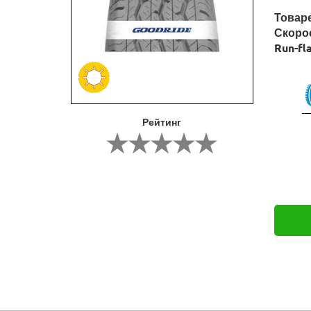
Товар
Скоро
Run-fl
Рейтинг