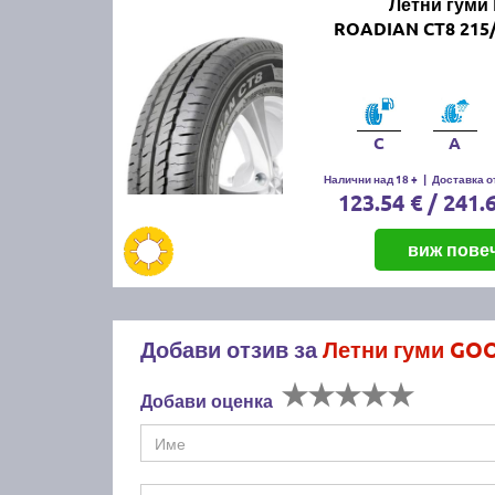
Летни гуми
ROADIAN CT8 215/
C
A
Налични над 18 +
|
Доставка от
123.54 € / 241.
виж пове
Добави отзив за
Летни гуми GOO
Добави оценка