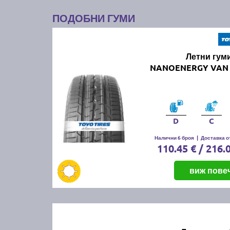
ПОДОБНИ ГУМИ
Летни гум
NANOENERGY VAN 
D
C
Налични 6 броя
|
Доставка от
110.45 € / 216.
виж пове