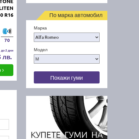
STONE
LITEN
По марка автомобил
60 R16
Марка
70
Модел
 до 2 дни
5 лв.
е
Покажи гуми