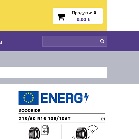
Продукти:
0
0.00 €
и
GOODRIDE
215/60 R16 108/106T
C1