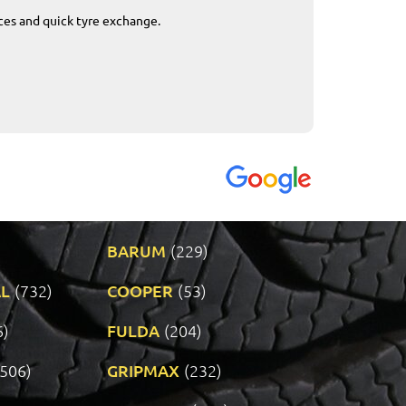
ices and quick tyre exchange.
Приемливо вре
VENDI - 27.04.2
BARUM
(229)
L
(732)
COOPER
(53)
6)
FULDA
(204)
(506)
GRIPMAX
(232)