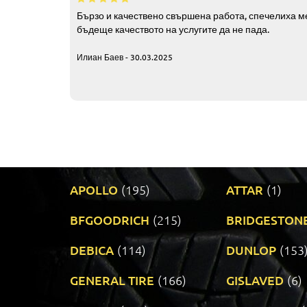
Бързо и качествено свършена работа, спечелиха ме
бъдеще качеството на услугите да не пада.
Илиан Баев - 30.03.2025
APOLLO
(195)
ATTAR
(1)
BFGOODRICH
(215)
BRIDGESTON
DEBICA
(114)
DUNLOP
(153
GENERAL TIRE
(166)
GISLAVED
(6)