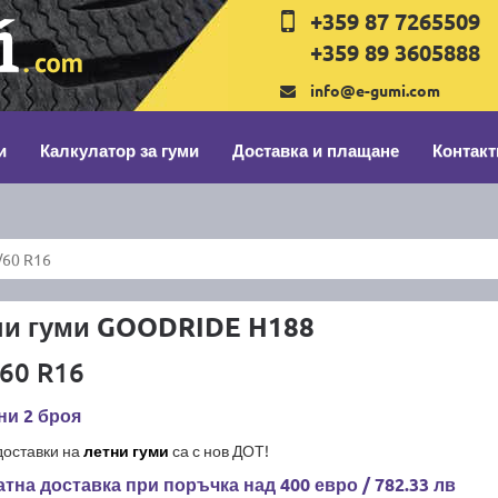
+359 87 7265509
+359 89 3605888
info@e-gumi.com
и
Калкулатор за гуми
Доставка и плащане
Контакт
60 R16
ни гуми GOODRIDE H188
60 R16
ни 2 броя
доставки на
летни гуми
са с нов ДОТ!
тна доставка при поръчка над 400 евро / 782.33 лв