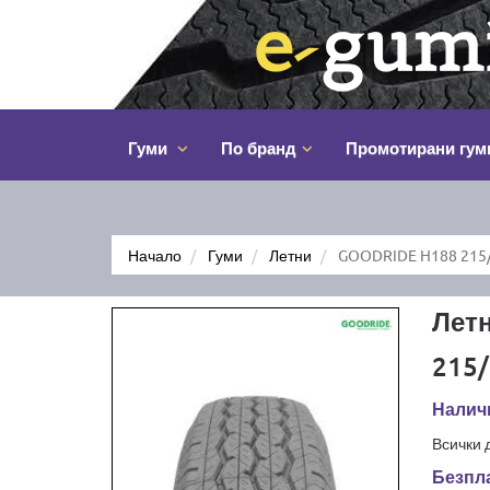
Гуми
По бранд
Промотирани гум
Начало
Гуми
Летни
GOODRIDE H188 215/
Лет
215/
Налич
Всички 
Безпла