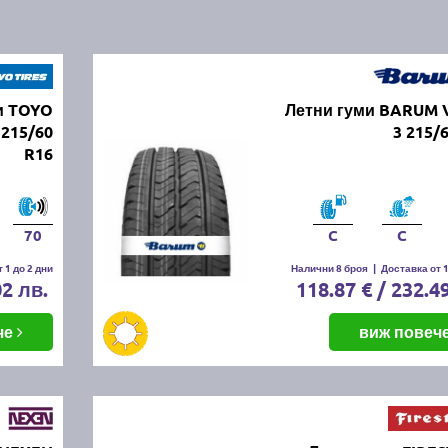
и TOYO
Летни гуми BARUM 
215/60
3 215/
R16
70
C
C
 1 до 2 дни
Налични 8 броя
|
Доставка от 1
02 лв.
118.87 € / 232.4
че
виж повеч