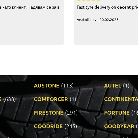
 като клиент. Надявам се за в
Fast tyre delivery on decent pr
Anatoli Iliev - 20.02.2025
AUSTONE
(113)
AUTEL
(1)
E
(633)
COMFORCER
(1)
CONTINENTA
)
FIRESTONE
(291)
FORTUNE
(1
GOODRIDE
(245)
GOODYEAR