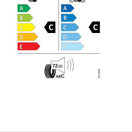
72
dB
C
A
B