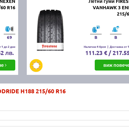
 NEXEN
Летни гуми FIRE
60 R16
VANHAWK 3 EN
215/
69
B
B
 1 до 2 дни
Налични 4 броя
|
Доставка от 1
62 лв.
111.23 € / 217.5
че
виж повеч
DRIDE H188 215/60 R16