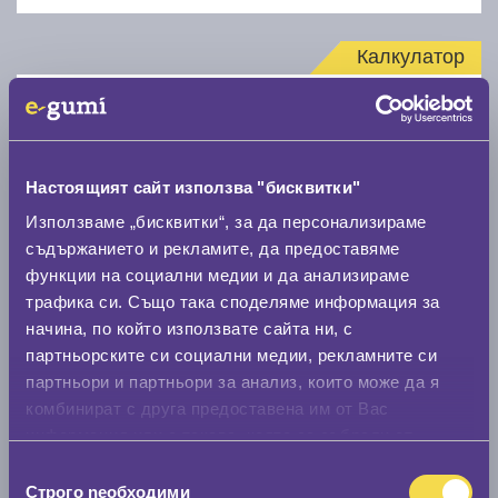
Калкулатор
Стар размер
Настоящият сайт използва "бисквитки"
Използваме „бисквитки“, за да персонализираме
съдържанието и рекламите, да предоставяме
Нов размер
функции на социални медии и да анализираме
трафика си. Също така споделяме информация за
начина, по който използвате сайта ни, с
партньорските си социални медии, рекламните си
партньори и партньори за анализ, които може да я
комбинират с друга предоставена им от Вас
информация или с такава, която са събрали от
Стар размер
ползването от Ваша страна на услугите им.
Избор
0 мм.
Строго nеобходими
на