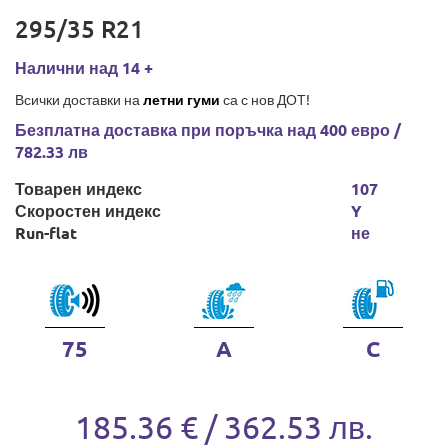
295/35 R21
Налични над 14 +
Всички доставки на
летни гуми
са с нов ДОТ!
Безплатна доставка при поръчка над 400 евро /
782.33 лв
Товарен индекс
107
Скоростен индекс
Y
Run-flat
не
75
A
C
185.36 € / 362.53 лв.