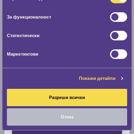
Нов размер
съгласие
0 мм.
За функционалност
Скоростомер при 100
км/ч
Статистически
0 км/ч
Намери гуми с новия размер
Маркетингови
По марка автомобил
Покажи детайли
Марка
Разреши всички
Модел
Отказ