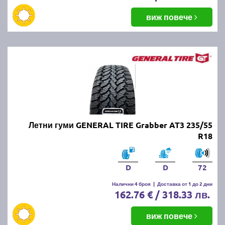
виж повече
Летни гуми GENERAL TIRE Grabber AT3 235/55
R18
D
D
72
Налични 4 броя
|
Доставка от 1 до 2 дни
162.76 € / 318.33 лв.
виж повече