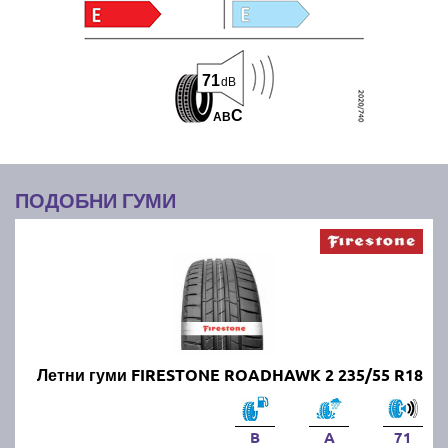
71
dB
C
A
B
ПОДОБНИ ГУМИ
Летни гуми FIRESTONE ROADHAWK 2 235/55 R18
B
A
71