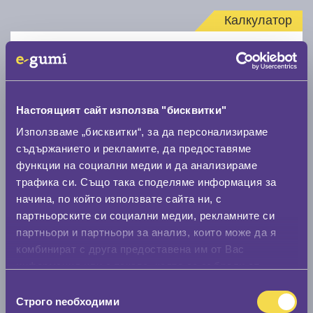
Калкулатор
Стар размер
Настоящият сайт използва "бисквитки"
Използваме „бисквитки“, за да персонализираме
съдържанието и рекламите, да предоставяме
Нов размер
функции на социални медии и да анализираме
трафика си. Също така споделяме информация за
начина, по който използвате сайта ни, с
партньорските си социални медии, рекламните си
партньори и партньори за анализ, които може да я
комбинират с друга предоставена им от Вас
Стар размер
информация или с такава, която са събрали от
0 мм.
ползването от Ваша страна на услугите им.
Избор
Строго nеобходими
на
Нов размер