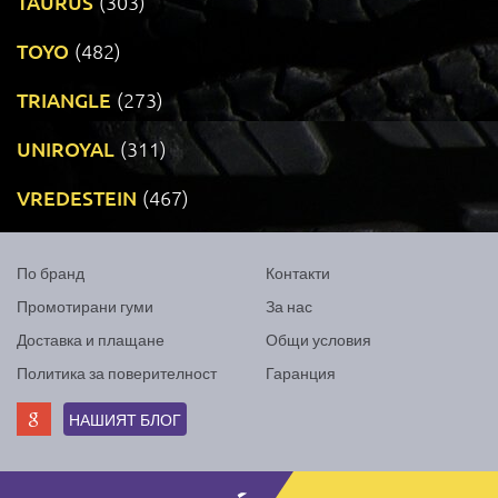
TAURUS
(303)
TOYO
(482)
TRIANGLE
(273)
UNIROYAL
(311)
VREDESTEIN
(467)
По бранд
Контакти
Промотирани гуми
За нас
Доставка и плащане
Общи условия
Политика за поверителност
Гаранция
НАШИЯТ БЛОГ