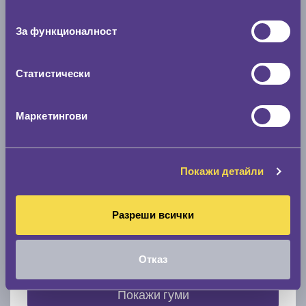
съгласие
0 мм.
За функционалност
Скоростомер при 100
км/ч
0 км/ч
Статистически
Намери гуми с новия размер
Маркетингови
По марка автомобил
Покажи детайли
Марка
Разреши всички
Модел
Отказ
Покажи гуми