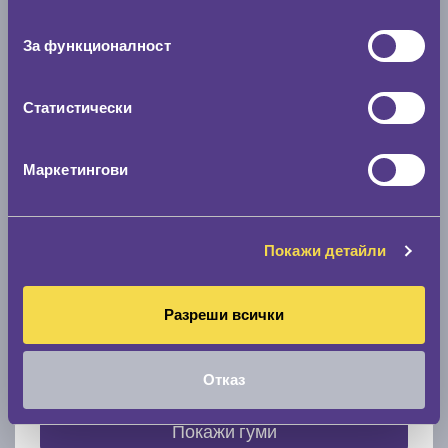
съгласие
0 мм.
За функционалност
Скоростомер при 100
км/ч
0 км/ч
Статистически
Намери гуми с новия размер
Маркетингови
По марка автомобил
Покажи детайли
Марка
Разреши всички
Модел
Отказ
Покажи гуми