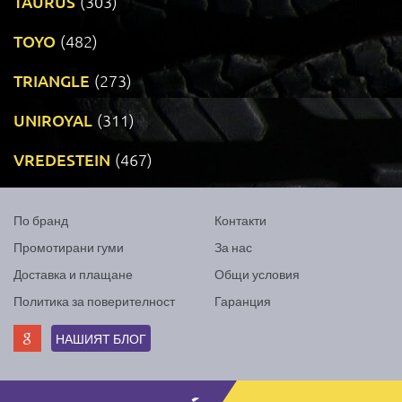
TAURUS
(303)
TOYO
(482)
TRIANGLE
(273)
UNIROYAL
(311)
VREDESTEIN
(467)
По бранд
Контакти
Промотирани гуми
За нас
Доставка и плащане
Общи условия
Политика за поверителност
Гаранция
НАШИЯТ БЛОГ