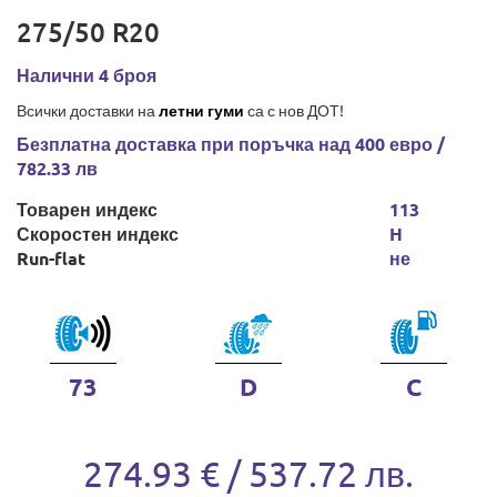
275/50 R20
Налични 4 броя
Всички доставки на
летни гуми
са с нов ДОТ!
Безплатна доставка при поръчка над 400 евро /
782.33 лв
Товарен индекс
113
Скоростен индекс
H
Run-flat
не
73
D
C
274.93 € / 537.72 лв.