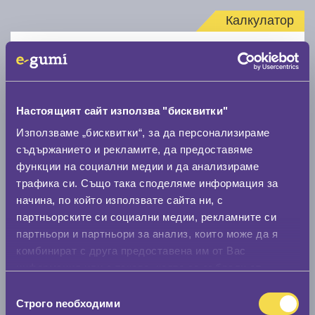
Калкулатор
Стар размер
Настоящият сайт използва "бисквитки"
Използваме „бисквитки“, за да персонализираме
съдържанието и рекламите, да предоставяме
Нов размер
функции на социални медии и да анализираме
трафика си. Също така споделяме информация за
начина, по който използвате сайта ни, с
партньорските си социални медии, рекламните си
партньори и партньори за анализ, които може да я
комбинират с друга предоставена им от Вас
Стар размер
информация или с такава, която са събрали от
0 мм.
ползването от Ваша страна на услугите им.
Избор
Строго nеобходими
на
Нов размер