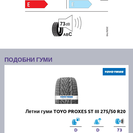
73
dB
C
A
B
ПОДОБНИ ГУМИ
Летни гуми TOYO PROXES ST III 275/50 R20
D
D
73