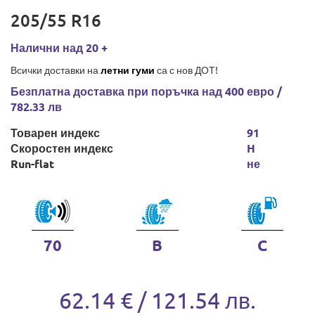
205/55 R16
Налични над 20 +
Всички доставки на
летни гуми
са с нов ДОТ!
Безплатна доставка при поръчка над 400 евро /
782.33 лв
Товарен индекс
91
Скоростен индекс
H
Run-flat
не
70
B
C
62.14 € / 121.54 лв.