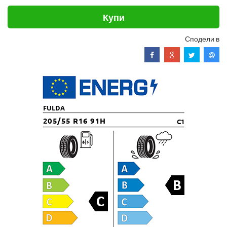
Купи
Сподели в
FULDA
205/55 R16 91H
C1