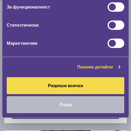
Скоростомер при 100
км/ч
За функционалност
0 км/ч
Статистически
Намери гуми с новия размер
Маркетингови
По марка автомобил
Марка
Покажи детайли
Разреши всички
Модел
Отказ
Покажи гуми