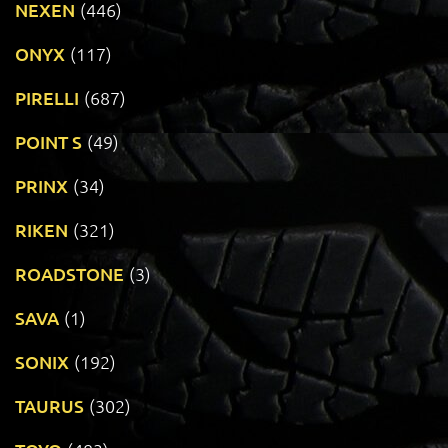
NEXEN
(446)
ONYX
(117)
PIRELLI
(687)
POINT S
(49)
PRINX
(34)
RIKEN
(321)
ROADSTONE
(3)
SAVA
(1)
SONIX
(192)
TAURUS
(302)