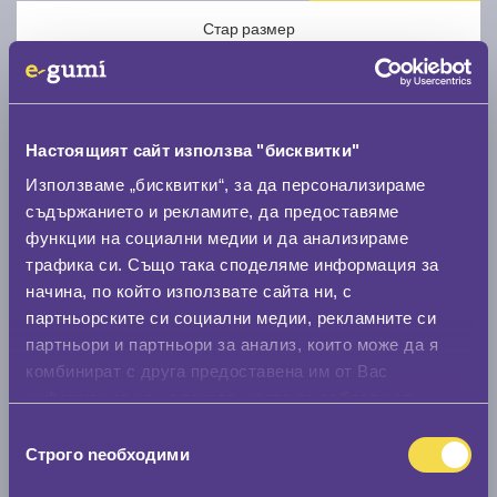
Стар размер
Настоящият сайт използва "бисквитки"
Използваме „бисквитки“, за да персонализираме
Нов размер
съдържанието и рекламите, да предоставяме
функции на социални медии и да анализираме
трафика си. Също така споделяме информация за
начина, по който използвате сайта ни, с
партньорските си социални медии, рекламните си
партньори и партньори за анализ, които може да я
Стар размер
комбинират с друга предоставена им от Вас
информация или с такава, която са събрали от
0 мм.
ползването от Ваша страна на услугите им.
Избор
Нов размер
Строго nеобходими
на
0 мм.
съгласие