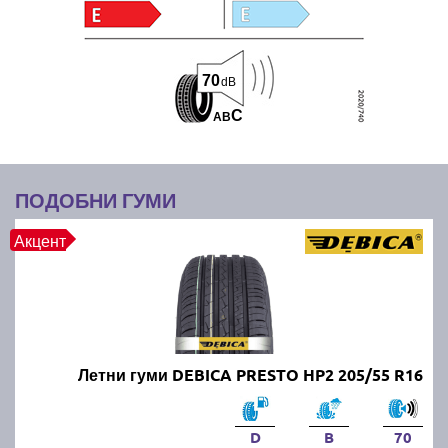
70
dB
C
A
B
ПОДОБНИ ГУМИ
Акцент
Летни гуми DEBICA PRESTO HP2 205/55 R16
D
B
70