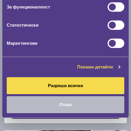
Скоростомер при 100
км/ч
За функционалност
0 км/ч
Статистически
Намери гуми с новия размер
Маркетингови
По марка автомобил
Марка
Покажи детайли
Разреши всички
Модел
Отказ
Покажи гуми