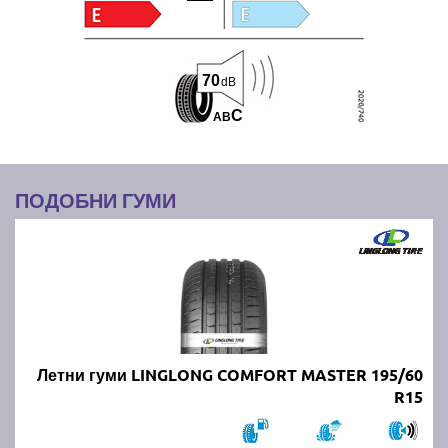
70
dB
C
A
B
ПОДОБНИ ГУМИ
Летни гуми LINGLONG COMFORT MASTER 195/60
R15