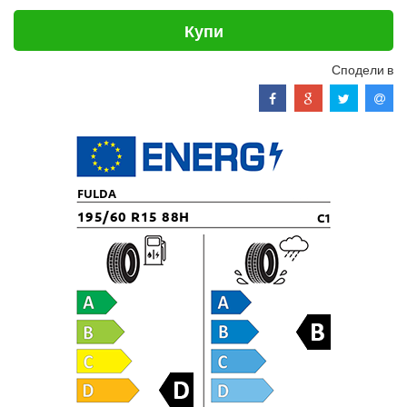
Купи
Сподели в
FULDA
195/60 R15 88H
C1