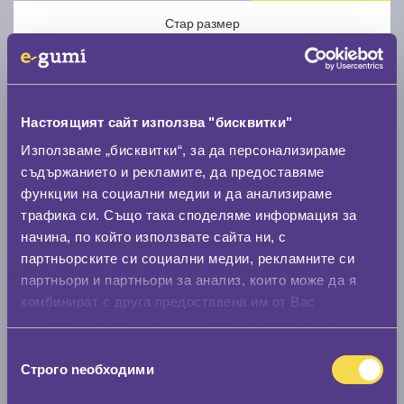
Стар размер
Настоящият сайт използва "бисквитки"
Използваме „бисквитки“, за да персонализираме
Нов размер
съдържанието и рекламите, да предоставяме
функции на социални медии и да анализираме
трафика си. Също така споделяме информация за
начина, по който използвате сайта ни, с
партньорските си социални медии, рекламните си
партньори и партньори за анализ, които може да я
Стар размер
комбинират с друга предоставена им от Вас
информация или с такава, която са събрали от
0 мм.
ползването от Ваша страна на услугите им.
Избор
Нов размер
Строго nеобходими
на
0 мм.
съгласие