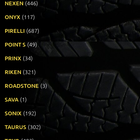
NEXEN
(446)
ONYX
(117)
PIRELLI
(687)
POINT S
(49)
PRINX
(34)
RIKEN
(321)
ROADSTONE
(3)
SAVA
(1)
SONIX
(192)
TAURUS
(302)