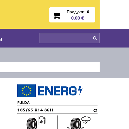
Продукти:
0
0.00 €
и
FULDA
185/65 R14 86H
C1