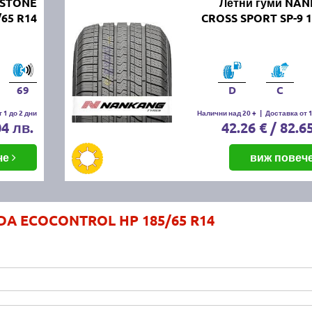
ESTONE
Летни гуми NA
65 R14
CROSS SPORT SP-9 1
69
D
C
 1 до 2 дни
Налични над 20 +
|
Доставка от 1
04 лв.
42.26 € / 82.6
че
виж повеч
LDA ECOCONTROL HP 185/65 R14