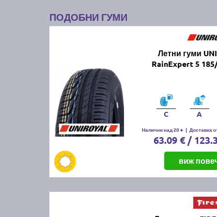
ПОДОБНИ ГУМИ
Летни гуми UN
RainExpert 5 185
C
A
Налични над 20 +
|
Доставка от
63.09 € / 123.
виж пове