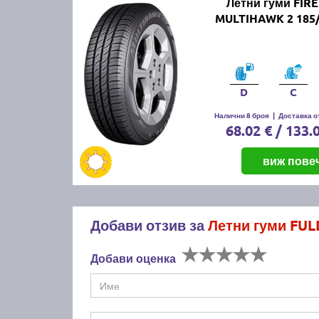
Летни гуми FIR
MULTIHAWK 2 185/
D
C
Налични 8 броя
|
Доставка от
68.02 € / 133.
виж пове
Добави отзив за
Летни гуми FU
Добави оценка