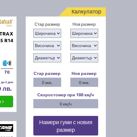
Калкулатор
Стар размер
Нов размер
ATRAX
5 R14
70
Стар размер
Нов размер
 до 2 дни
0 мм.
0 мм.
0 лв.
Скоростомер при 100
км/ч
е
0 км/ч
Намери гуми с новия
размер