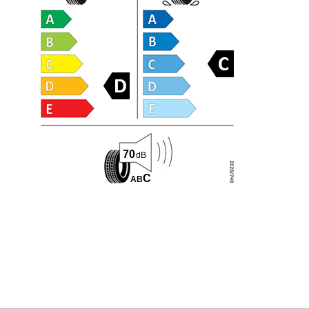
70
dB
C
A
B