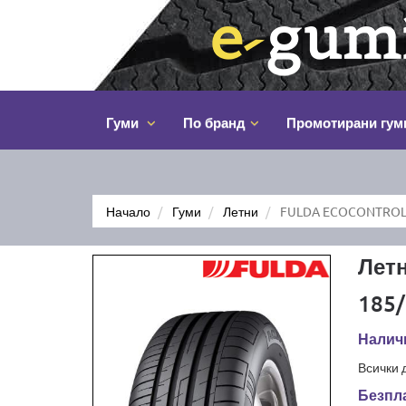
Гуми
По бранд
Промотирани гум
Начало
Гуми
Летни
FULDA ECOCONTROL 
Лет
185/
Наличн
Всички 
Безпла