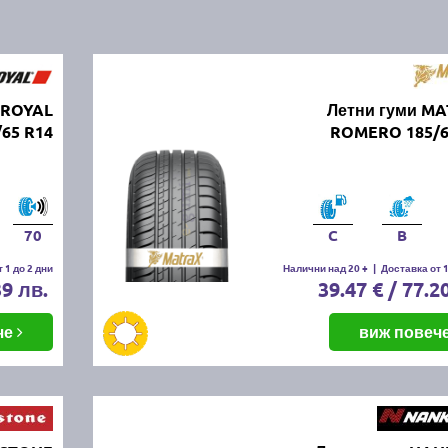
IROYAL
Летни гуми M
/65 R14
ROMERO 185/6
70
C
B
 1 до 2 дни
Налични над 20 +
|
Доставка от 1
39 лв.
39.47 € / 77.2
че
виж повеч