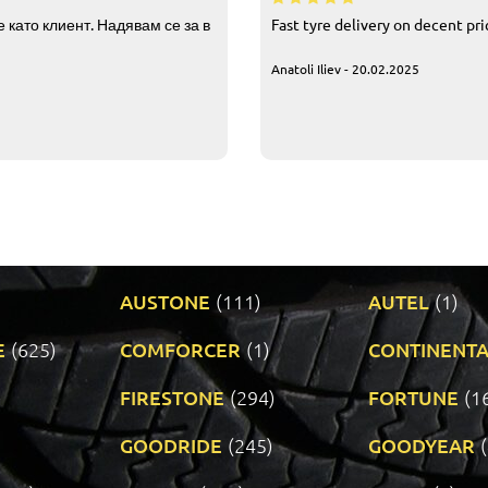
 като клиент. Надявам се за в
Fast tyre delivery on decent pr
Anatoli Iliev - 20.02.2025
AUSTONE
(111)
AUTEL
(1)
E
(625)
COMFORCER
(1)
CONTINENTA
)
FIRESTONE
(294)
FORTUNE
(1
GOODRIDE
(245)
GOODYEAR