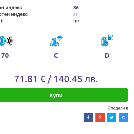
ен индекс
86
стен индекс
H
at
не
70
C
D
71.81 € / 140.45 лв.
Купи
Сподели в