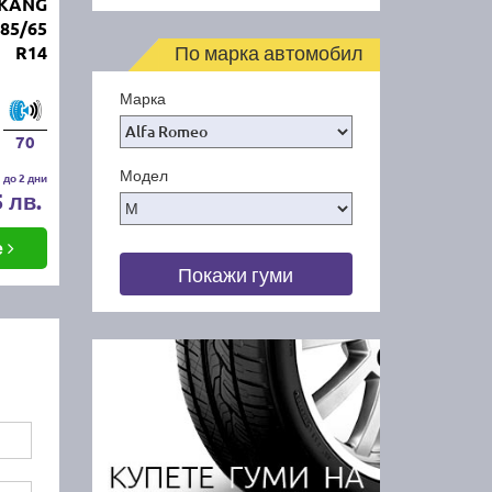
NKANG
85/65
По марка автомобил
R14
Марка
70
Модел
 до 2 дни
5 лв.
е
Покажи гуми