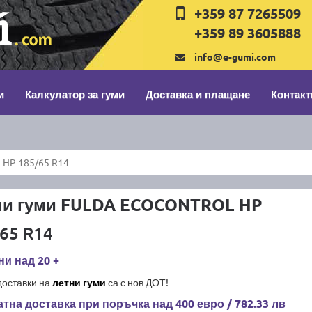
+359 87 7265509
+359 89 3605888
info@e-gumi.com
и
Калкулатор за гуми
Доставка и плащане
Контакт
HP 185/65 R14
ни гуми FULDA ECOCONTROL HP
65 R14
и над 20 +
доставки на
летни гуми
са с нов ДОТ!
тна доставка при поръчка над 400 евро / 782.33 лв