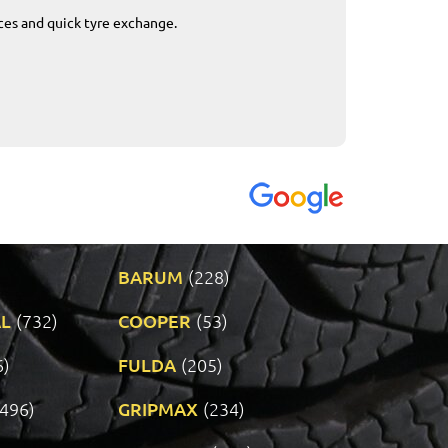
ices and quick tyre exchange.
Приемливо вре
VENDI - 27.04.2
BARUM
(228)
L
(732)
COOPER
(53)
6)
FULDA
(205)
(496)
GRIPMAX
(234)