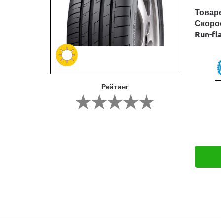
Товар
Скоро
Run-fl
Рейтинг