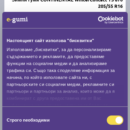
205/55 R16
C
B
70
Налични над 20 +
|
Доставка от 1 до 2 дни
107.87 € / 210.98 лв.
Настоящият сайт използва "бисквитки"
Използваме „бисквитки“, за да персонализираме
виж повече
съдържанието и рекламите, да предоставяме
функции на социални медии и да анализираме
трафика си. Също така споделяме информация за
начина, по който използвате сайта ни, с
партньорските си социални медии, рекламните си
партньори и партньори за анализ, които може да я
комбинират с друга предоставена им от Вас
информация или с такава, която са събрали от
ползването от Ваша страна на услугите им.
Летни гуми FIRESTONE ROADHAWK 2 205/55 R16
Избор
Строго nеобходими
на
съгласие