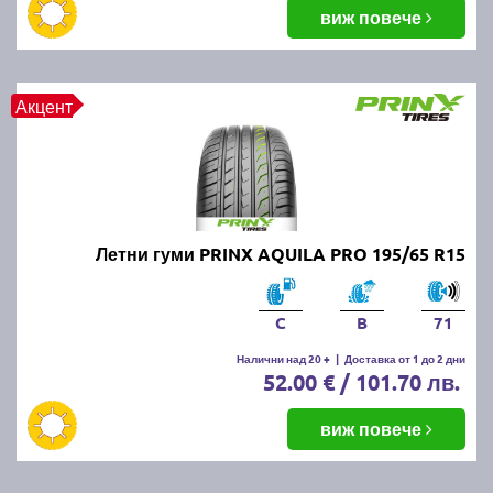
балансировка и реглаж на предния и задния мост.
виж повече
Неравномерното износване може да е знак за
проблеми с окачването или неправилно напомпани
гуми.
Акцент
Как да се грижим за летните
гуми?
Проверявайте редовно налягането, дълбочината
Летни гуми PRINX AQUILA PRO 195/65 R15
на протектора и състоянието на гумите. Избягвайте
рязко спиране и агресивно шофиране, тъй като
това води до по-бързо износване. Почиствайте
C
B
71
гумите от кал и камъчета и ги проверявайте за
наранявания.
Налични над 20 +
|
Доставка от 1 до 2 дни
52.00 € / 101.70 лв.
Как се съхраняват зимните и
виж повече
летни гуми?