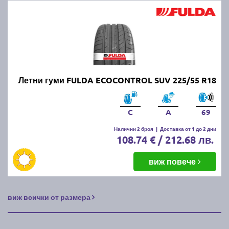
Летни гуми FULDA ECOCONTROL SUV 225/55 R18
C
A
69
Налични 2 броя
|
Доставка от 1 до 2 дни
108.74 € / 212.68 лв.
виж повече
виж всички от размера