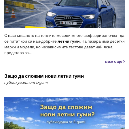
С настъпването на топлите месеци много шофьори започват да
се питат кои са най-добрите
летни гуми
. На пазара има десетки
марки и модели, но независимите тестове дават най-ясна
представа за...
виж още
Защо да сложим нови летни гуми
публикувана от E-gumi