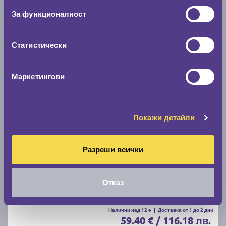
C
A
71
За функционалност
Налични над 20 +
|
Доставка от 1 до 2 дни
59.00 € / 115.39 лв.
Статистически
виж повече
Маркетингови
Акцент
Покажи детайли
Разреши всички
Летни гуми DEBICA PRESTO HP2 205/55 R16
Отказ
D
B
70
Налични над 12 +
|
Доставка от 1 до 2 дни
59.40 € / 116.18 лв.