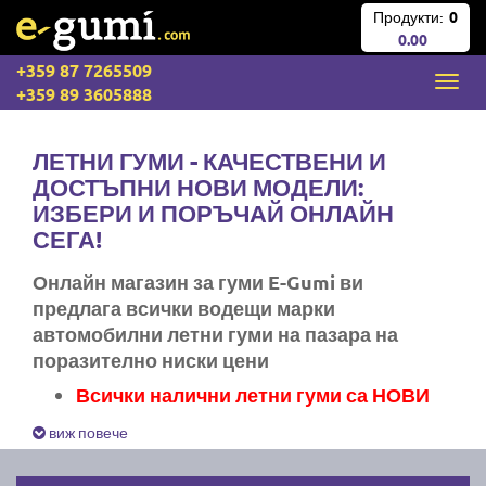
Продукти:
0
0.00
+359 87 7265509
+359 89 3605888
ЛЕТНИ ГУМИ - КАЧЕСТВЕНИ И
ДОСТЪПНИ НОВИ МОДЕЛИ:
ИЗБЕРИ И ПОРЪЧАЙ ОНЛАЙН
СЕГА!
Онлайн магазин за гуми E-Gumi ви
предлага всички водещи марки
автомобилни летни гуми на пазара на
поразително ниски цени
Всички налични летни гуми са НОВИ
Експресна доставка за цяла България
виж повече
Ние не изпращаме стари гуми