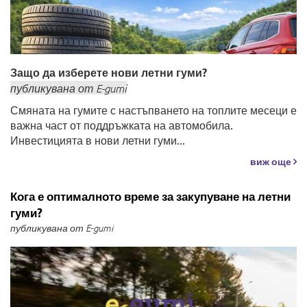
Защо да изберете нови летни гуми?
публикувана
от
E-gumi
Смяната на гумите с настъпването на топлите месеци е
важна част от поддръжката на автомобила.
Инвестицията в нови летни гуми...
виж още
Кога е оптималното време за закупуване на летни
гуми?
публикувана от E-gumi