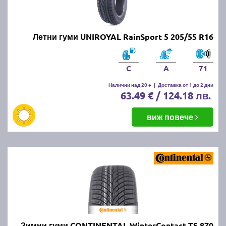
Летни гуми UNIROYAL RainSport 5 205/55 R16
C
A
71
Налични над 20 +
|
Доставка от 1 до 2 дни
63.49 € / 124.18 лв.
виж повече
Зимни гуми CONTINENTAL WinterContact TS 870