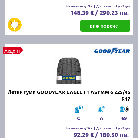
Летните гуми се считат за износени, когато
Налични над 15 +
|
Доставка от 1 до 2 дни
148.39 € / 290.23 лв.
дълбочината на протектора падне под 1.6 мм.
Въпреки това, за по-добро сцепление и
безопасност се препоръчва смяната им при
виж повече
дълбочина под 3 мм.
ПРОЧЕТИ ОЩЕ:
Има ли закон за зимни гуми в
Акцент
България?
Можем ли да шофираме със
зимни гуми през лятото?
Летни гуми GOODYEAR EAGLE F1 ASYMM 6 225/45
Въпреки че е законно, не се препоръчва, защото
R17
зимните гуми са направени от по-мека смес, която
се износва по-бързо при високи температури.
Освен това, те имат по-дълъг спирачен път и по-
C
A
69
слабо сцепление на суха и мокра настилка през
Налични над 20 +
|
Доставка от 1 до 2 дни
лятото.
92.29 € / 180.50 лв.