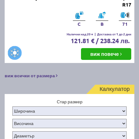
R17
C
B
71
Налични над 20 +
|
Доставка от 1 до 2 дни
121.81 € / 238.24 лв.
виж повече
виж всички от размера
Калкулатор
Стар размер