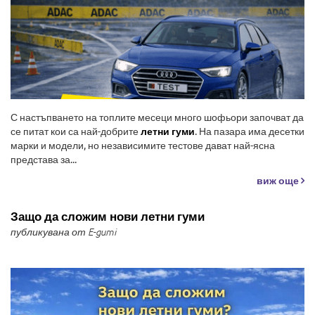
С настъпването на топлите месеци много шофьори започват да
се питат кои са най-добрите
летни гуми
. На пазара има десетки
марки и модели, но независимите тестове дават най-ясна
представа за...
виж още
Защо да сложим нови летни гуми
публикувана от E-gumi