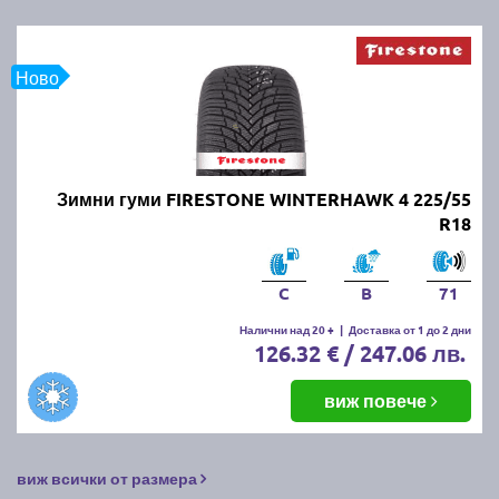
Ново
Зимни гуми FIRESTONE WINTERHAWK 4 225/55
R18
C
B
71
Налични над 20 +
|
Доставка от 1 до 2 дни
126.32 € / 247.06 лв.
виж повече
виж всички от размера