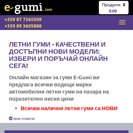
Продукти:
0
0.00
+359 87 7265509
+359 89 3605888
ЛЕТНИ ГУМИ - КАЧЕСТВЕНИ И
ДОСТЪПНИ НОВИ МОДЕЛИ:
ИЗБЕРИ И ПОРЪЧАЙ ОНЛАЙН
СЕГА!
Онлайн магазин за гуми E-Gumi ви
предлага всички водещи марки
автомобилни летни гуми на пазара на
поразително ниски цени
Всички налични летни гуми са НОВИ
Експресна доставка за цяла България
виж повече
Ние не изпращаме стари гуми