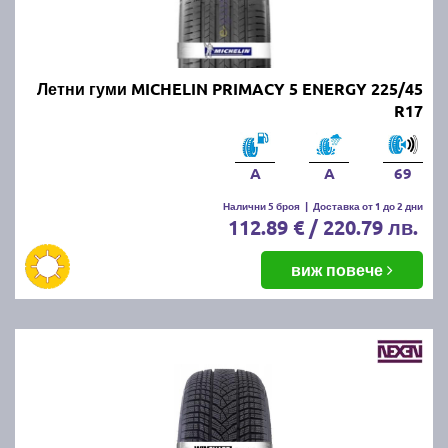
Онлайн магазин E-gumi не предлага летни гуми с
безплатна доставка, но предлага експресна
доставка до всички точки на страната.
Възползвайте се от директна доставка до Варна,
Летни гуми MICHELIN PRIMACY 5 ENERGY 225/45
Пловдив, Бургас, София, Стара Загора, Велико
R17
Търново, Русе, Плевен, Ловеч, Видин,
Благоевград, Кюстендил, Перник, Хасково,
Силистра, Добрич и други градове.
A
A
69
Налични 5 броя
|
Доставка от 1 до 2 дни
112.89 € / 220.79 лв.
виж повече