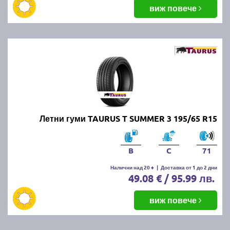
балансировка и реглаж на предния и задния мост.
виж повече
Неравномерното износване може да е знак за
проблеми с окачването или неправилно напомпани
гуми.
Как да се грижим за летните
гуми?
Проверявайте редовно налягането, дълбочината
Летни гуми TAURUS T SUMMER 3 195/65 R15
на протектора и състоянието на гумите. Избягвайте
рязко спиране и агресивно шофиране, тъй като
това води до по-бързо износване. Почиствайте
B
C
71
гумите от кал и камъчета и ги проверявайте за
наранявания.
Налични над 20 +
|
Доставка от 1 до 2 дни
49.08 € / 95.99 лв.
Как се съхраняват зимните и
виж повече
летни гуми?