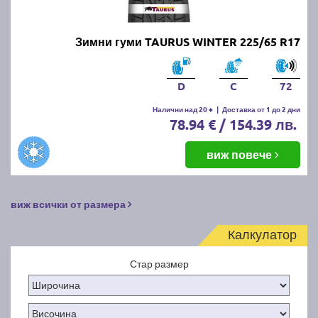
Зимни гуми TAURUS WINTER 225/65 R17
D
C
72
Налични над 20 +
|
Доставка от 1 до 2 дни
78.94 € / 154.39 лв.
виж повече
виж всички от размера
Калкулатор
Стар размер