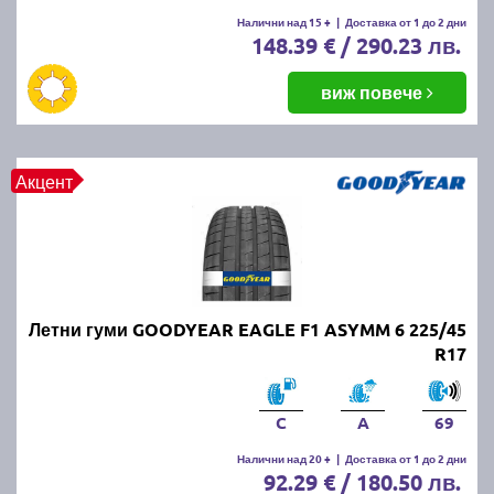
Летните гуми се считат за износени, когато
Налични над 15 +
|
Доставка от 1 до 2 дни
148.39 € / 290.23 лв.
дълбочината на протектора падне под 1.6 мм.
Въпреки това, за по-добро сцепление и
безопасност се препоръчва смяната им при
виж повече
дълбочина под 3 мм.
ПРОЧЕТИ ОЩЕ:
Има ли закон за зимни гуми в
Акцент
България?
Можем ли да шофираме със
зимни гуми през лятото?
Летни гуми GOODYEAR EAGLE F1 ASYMM 6 225/45
Въпреки че е законно, не се препоръчва, защото
R17
зимните гуми са направени от по-мека смес, която
се износва по-бързо при високи температури.
Освен това, те имат по-дълъг спирачен път и по-
C
A
69
слабо сцепление на суха и мокра настилка през
Налични над 20 +
|
Доставка от 1 до 2 дни
лятото.
92.29 € / 180.50 лв.