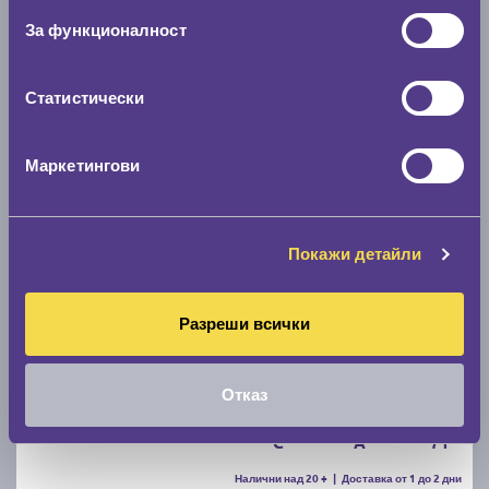
За функционалност
D
B
70
Налични над 12 +
|
Доставка от 1 до 2 дни
59.40 € / 116.18 лв.
Статистически
виж повече
Маркетингови
Покажи детайли
Разреши всички
Летни гуми FIRESTONE ROADHAWK 2 205/55 R16
Отказ
C
A
71
Налични над 20 +
|
Доставка от 1 до 2 дни