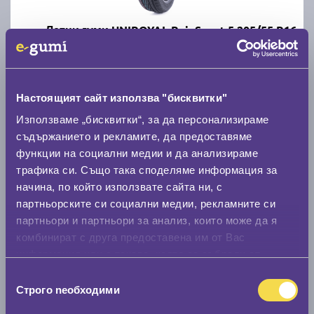
Летни гуми UNIROYAL RainSport 5 205/55 R16
C
A
71
Налични над 20 +
|
Доставка от 1 до 2 дни
Настоящият сайт използва "бисквитки"
63.49 € / 124.18 лв.
Използваме „бисквитки“, за да персонализираме
съдържанието и рекламите, да предоставяме
виж повече
функции на социални медии и да анализираме
трафика си. Също така споделяме информация за
начина, по който използвате сайта ни, с
Акцент
партньорските си социални медии, рекламните си
партньори и партньори за анализ, които може да я
комбинират с друга предоставена им от Вас
информация или с такава, която са събрали от
ползването от Ваша страна на услугите им.
Избор
Строго nеобходими
Летни гуми DEBICA PRESTO HP2 205/55 R16
на
съгласие