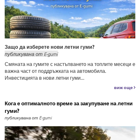
Защо да изберете нови летни гуми?
публикувана
от
E-gumi
Смяната на гумите с настъпването на топлите месеци е
важна част от поддръжката на автомобила.
Инвестицията в нови летни гуми...
виж още
Кога е оптималното време за закупуване на летни
гуми?
публикувана от E-gumi