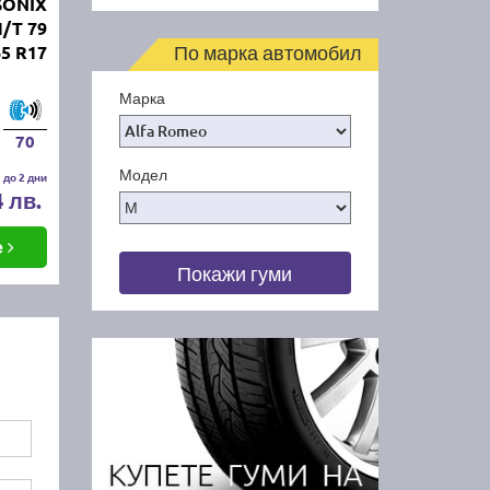
SONIX
/T 79
По марка автомобил
65 R17
Марка
70
Модел
 до 2 дни
4 лв.
е
Покажи гуми