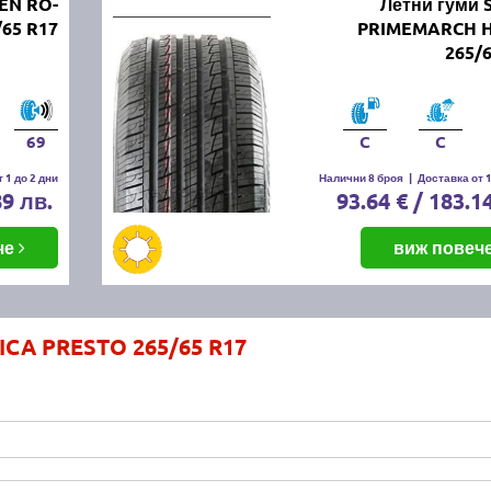
EN RO-
Летни гуми 
65 R17
PRIMEMARCH H
265/
69
C
C
 1 до 2 дни
Налични 8 броя
|
Доставка от 1
89 лв.
93.64 € / 183.1
че
виж повеч
ICA PRESTO 265/65 R17