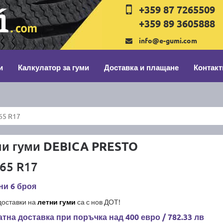
+359 87 7265509
+359 89 3605888
info@e-gumi.com
и
Калкулатор за гуми
Доставка и плащане
Контакт
65 R17
ни гуми DEBICA PRESTO
65 R17
ни 6 броя
доставки на
летни гуми
са с нов ДОТ!
тна доставка при поръчка над 400 евро / 782.33 лв