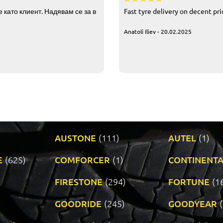
 като клиент. Надявам се за в
Fast tyre delivery on decent pr
Anatoli Iliev - 20.02.2025
AUSTONE
(111)
AUTEL
(1)
E
(625)
COMFORCER
(1)
CONTINENTA
)
FIRESTONE
(294)
FORTUNE
(1
GOODRIDE
(245)
GOODYEAR