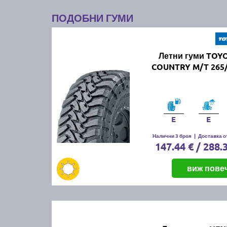
ПОДОБНИ ГУМИ
Летни гуми TOY
COUNTRY M/T 265/
E
E
Налични 3 броя
|
Доставка от
147.44 € / 288.
виж пове