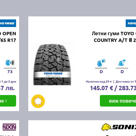
O OPEN
Летни гуми TOYO
65 R17
COUNTRY A/T Ⅲ 2
73
D
D
 1 до 2 дни
Налични над 20 +
|
Доставка от 1
37 лв.
145.07 € / 283.7
че
виж повеч