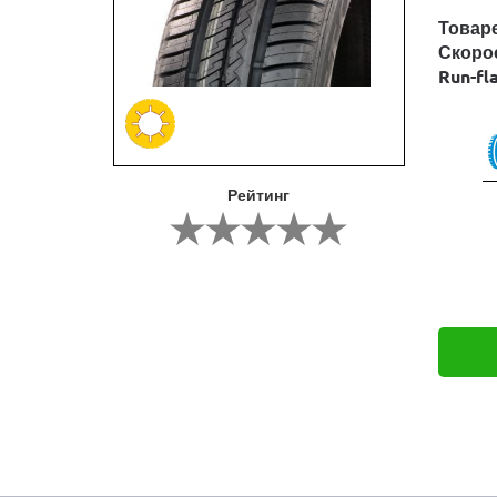
Товар
Скоро
Run-fl
Рейтинг