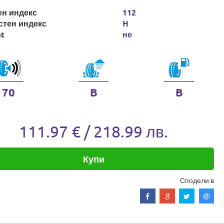
ен индекс
112
стен индекс
H
at
не
70
B
B
111.97 € / 218.99 лв.
Купи
Сподели в