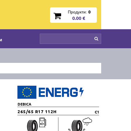
Продукти:
0
0.00 €
и
DEBICA
265/65 R17 112H
C1