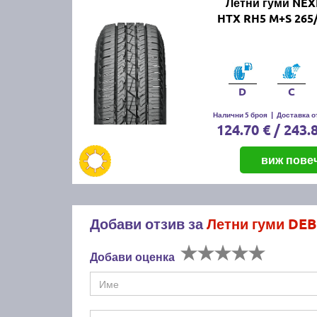
Летни гуми NEX
HTX RH5 M+S 265/
D
C
Налични 5 броя
|
Доставка от
124.70 € / 243.
виж пове
Добави отзив за
Летни гуми DEB
Добави оценка