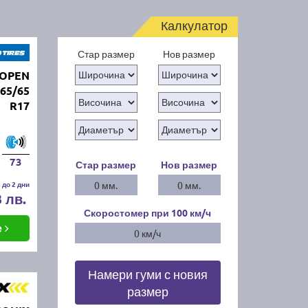
Калкулатор
Стар размер
Нов размер
 OPEN
65/65
R17
73
Стар размер
Нов размер
 до 2 дни
0 мм.
0 мм.
3 лв.
Скоростомер при 100
км/ч
е
0 км/ч
Намери гуми с новия
размер