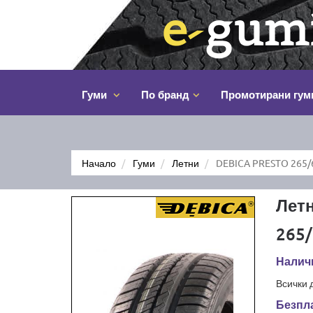
Гуми
По бранд
Промотирани гум
Начало
Гуми
Летни
DEBICA PRESTO 265/
Лет
265/
Налич
Всички 
Безпла