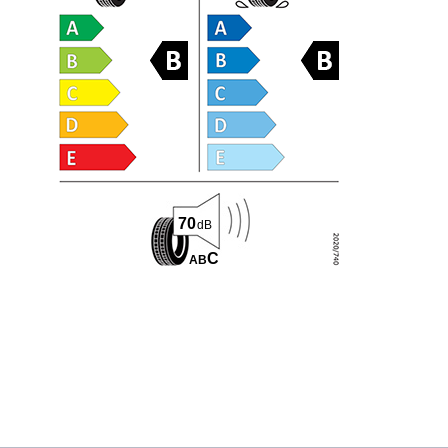
70
dB
C
A
B