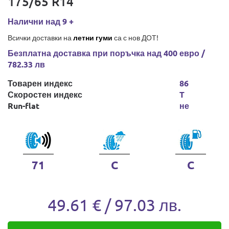
175/65 R14
Налични над 9 +
Всички доставки на
летни гуми
са с нов ДОТ!
Безплатна доставка при поръчка над 400 евро /
782.33 лв
Товарен индекс
86
Скоростен индекс
T
Run-flat
не
71
C
C
49.61 € / 97.03 лв.