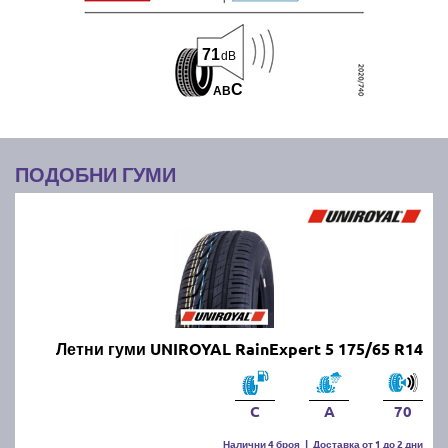
71
dB
C
A
B
ПОДОБНИ ГУМИ
Летни гуми UNIROYAL RainExpert 5 175/65 R14
C
A
70
Налични 4 броя
|
Доставка от 1 до 2 дни