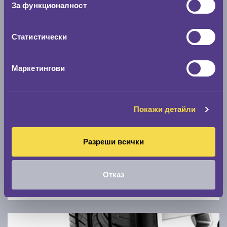
За функционалност
0 км/ч
Статистически
Намери гуми с новия размер
Маркетингови
По марка автомобил
Марка
Покажи детайли
Модел
Разреши всички
Отказ
Покажи гуми