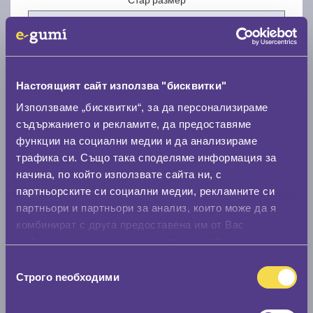
Настоящият сайт използва "бисквитки"
Нов размер
Използваме „бисквитки“, за да персонализираме
съдържанието и рекламите, да предоставяме
функции на социални медии и да анализираме
трафика си. Също така споделяме информация за
начина, по който използвате сайта ни, с
партньорските си социални медии, рекламните си
партньори и партньори за анализ, които може да я
Стар размер
комбинират с друга предоставена им от Вас
0 мм.
информация или с такава, която са събрали от
ползването от Ваша страна на услугите им.
Нов размер
Избор
Строго nеобходими
на
0 мм.
съгласие
Скоростомер при 100
км/ч