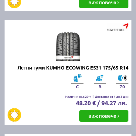
виж повече
Летни гуми KUMHO ECOWING ES31 175/65 R14
C
B
70
Налични над 20 +
|
Доставка от 1 до 2 дни
48.20 € / 94.27 лв.
виж повече