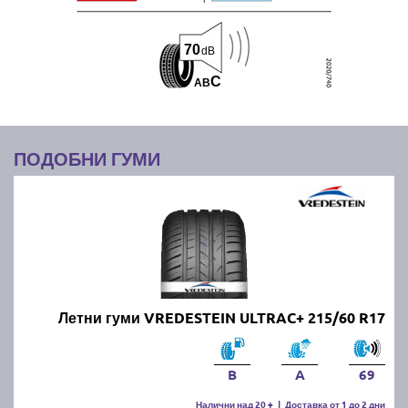
70
dB
C
A
B
ПОДОБНИ ГУМИ
Летни гуми VREDESTEIN ULTRAC+ 215/60 R17
B
A
69
Налични над 20 +
|
Доставка от 1 до 2 дни