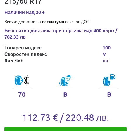
215/60 R17
Налични над 20 +
Всички доставки на
летни гуми
са с нов ДОТ!
Безплатна доставка при поръчка над 400 евро /
782.33 лв
Товарен индекс
100
Скоростен индекс
V
Run-flat
не
70
B
B
112.73 € / 220.48 лв.