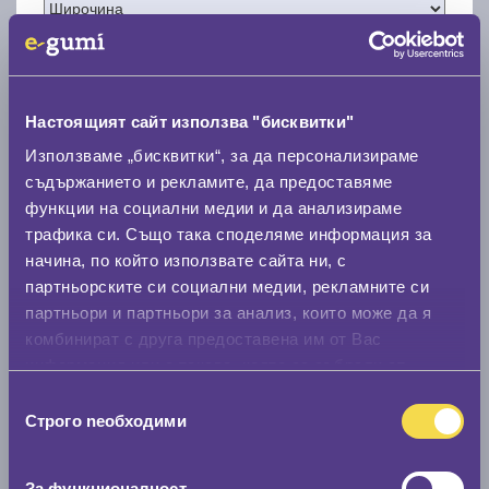
Настоящият сайт използва "бисквитки"
Нов размер
Използваме „бисквитки“, за да персонализираме
съдържанието и рекламите, да предоставяме
функции на социални медии и да анализираме
трафика си. Също така споделяме информация за
начина, по който използвате сайта ни, с
партньорските си социални медии, рекламните си
Стар размер
партньори и партньори за анализ, които може да я
комбинират с друга предоставена им от Вас
0 мм.
информация или с такава, която са събрали от
Нов размер
ползването от Ваша страна на услугите им.
Избор
0 мм.
Строго nеобходими
на
съгласие
Скоростомер при 100
км/ч
За функционалност