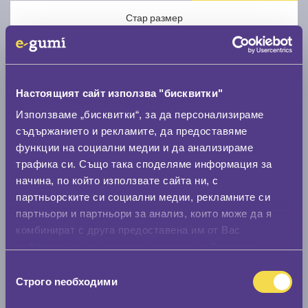
Стар размер
Настоящият сайт използва "бисквитки"
Използваме „бисквитки“, за да персонализираме
Нов размер
съдържанието и рекламите, да предоставяме
функции на социални медии и да анализираме
трафика си. Също така споделяме информация за
начина, по който използвате сайта ни, с
партньорските си социални медии, рекламните си
партньори и партньори за анализ, които може да я
Стар размер
комбинират с друга предоставена им от Вас
информация или с такава, която са събрали от
0 мм.
ползването от Ваша страна на услугите им.
Избор
Нов размер
Строго nеобходими
на
0 мм.
съгласие