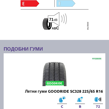
71
dB
C
A
B
ПОДОБНИ ГУМИ
Летни гуми GOODRIDE SC328 225/65 R16
C
B
72