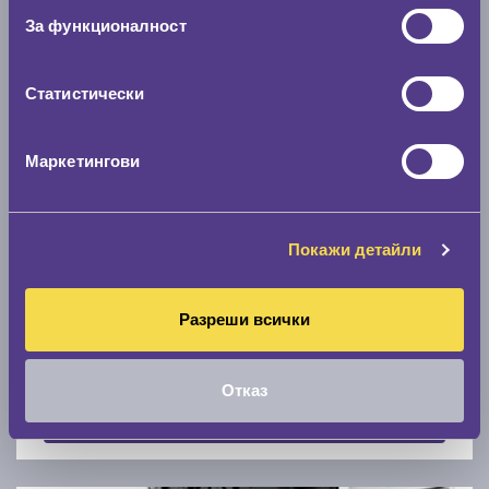
Скоростомер при 100
км/ч
За функционалност
0 км/ч
Статистически
Намери гуми с новия размер
Маркетингови
По марка автомобил
Марка
Покажи детайли
Разреши всички
Модел
Отказ
Покажи гуми