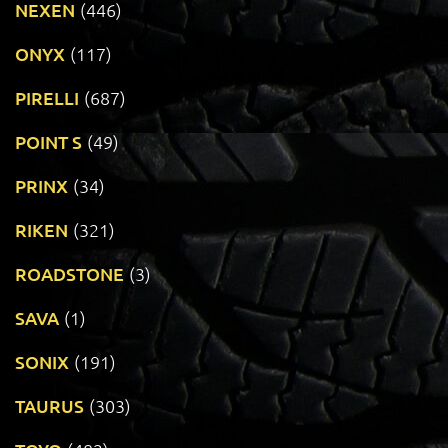
NEXEN
(446)
ONYX
(117)
PIRELLI
(687)
POINT S
(49)
PRINX
(34)
RIKEN
(321)
ROADSTONE
(3)
SAVA
(1)
SONIX
(191)
TAURUS
(303)