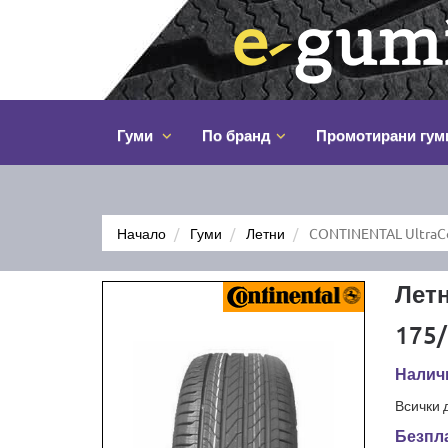
Гуми
По бранд
Промотирани гум
Начало
Гуми
Летни
CONTINENTAL UltraCo
Летн
175/
Наличн
Всички 
Безпла