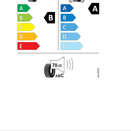
70
dB
C
A
B