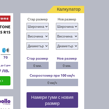
Калкулатор
Стар размер
Нов размер
STONE
5 R15
70
Стар размер
Нов размер
 до 2 дни
0 мм.
0 мм.
9 лв.
Скоростомер при 100
км/ч
е
0 км/ч
Намери гуми с новия
размер