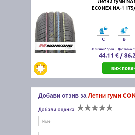
Летни гуми N
ECONEX NA-1 175/
C
B
Налични 2 броя
|
Доставка от
44.11 € / 86.
виж пове
Добави отзив за
Летни гуми CON
Добави оценка