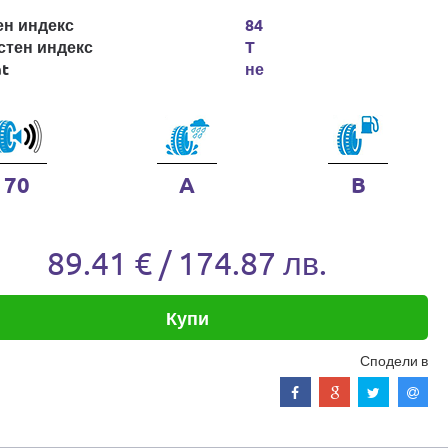
ен индекс
84
стен индекс
T
at
не
70
A
B
89.41 € / 174.87 лв.
Купи
Сподели в