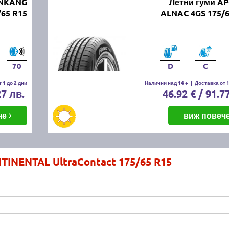
ANKANG
Летни гуми A
65 R15
ALNAC 4GS 175/6
70
D
C
 1 до 2 дни
Налични над 14 +
|
Доставка от 1
27 лв.
46.92 € / 91.7
че
виж повеч
TINENTAL UltraContact 175/65 R15