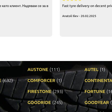
 като клиент. Надявам се за в
Fast tyre delivery on decent pr
Anatoli Iliev - 20.02.2025
AUSTONE
(111)
AUTEL
(1)
E
(632)
COMFORCER
(1)
CONTINENTA
)
FIRESTONE
(293)
FORTUNE
(1
GOODRIDE
(245)
GOODYEAR