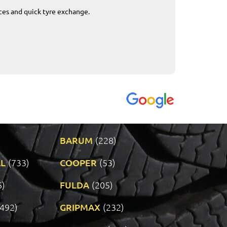
ices and quick tyre exchange.
Приемливо вре
VENDI - 27.04.2
BARUM
(228)
L
(733)
COOPER
(53)
6)
FULDA
(205)
(492)
GRIPMAX
(232)