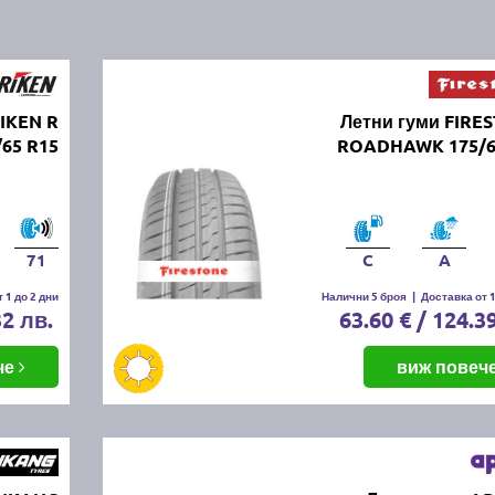
RIKEN R
Летни гуми FIRE
65 R15
ROADHAWK 175/6
71
C
A
 1 до 2 дни
Налични 5 броя
|
Доставка от 1
32 лв.
63.60 € / 124.3
че
виж повеч