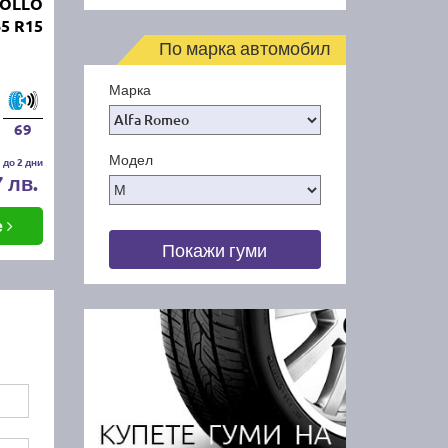
POLLO
5 R15
По марка автомобил
Марка
69
Модел
 до 2 дни
7 лв.
е
Покажи гуми