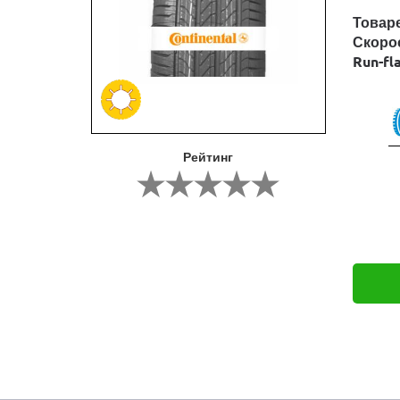
Товар
Скоро
Run-fl
Рейтинг