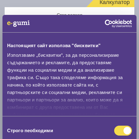
Калкулатор
Стар размер
Настоящият сайт използва "бисквитки"
Използваме „бисквитки“, за да персонализираме
Нов размер
съдържанието и рекламите, да предоставяме
функции на социални медии и да анализираме
трафика си. Също така споделяме информация за
начина, по който използвате сайта ни, с
партньорските си социални медии, рекламните си
партньори и партньори за анализ, които може да я
комбинират с друга предоставена им от Вас
Стар размер
информация или с такава, която са събрали от
0 мм.
ползването от Ваша страна на услугите им.
Избор
Строго nеобходими
Нов размер
на