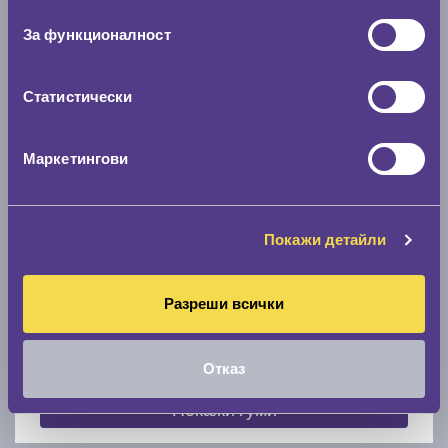
съгласие
0 мм.
За функционалност
Скоростомер при 100
км/ч
0 км/ч
Статистически
Намери гуми с новия размер
Маркетингови
По марка автомобил
Покажи детайли
Марка
Разреши всички
Модел
Отказ
Покажи гуми