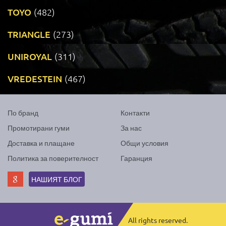
TOYO
(482)
TRIANGLE
(273)
UNIROYAL
(311)
VREDESTEIN
(467)
По бранд
Контакти
Промотирани гуми
За нас
Доставка и плащане
Общи условия
Политика за поверителност
Гаранция
НАШИЯТ БЛОГ
All rights reserved.