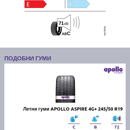
71
dB
C
A
B
ПОДОБНИ ГУМИ
Летни гуми APOLLO ASPIRE 4G+ 245/50 R19
C
B
72