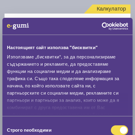
Калкулатор
Стар размер
Настоящият сайт използва "бисквитки"
Използваме „бисквитки“, за да персонализираме
съдържанието и рекламите, да предоставяме
Нов размер
функции на социални медии и да анализираме
трафика си. Също така споделяме информация за
начина, по който използвате сайта ни, с
партньорските си социални медии, рекламните си
партньори и партньори за анализ, които може да я
комбинират с друга предоставена им от Вас
Стар размер
информация или с такава, която са събрали от
0 мм.
ползването от Ваша страна на услугите им.
Избор
Строго nеобходими
на
Нов размер