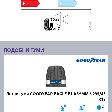
72
dB
C
A
B
ПОДОБНИ ГУМИ
Летни гуми GOODYEAR EAGLE F1 ASYMM 6 235/45
R17