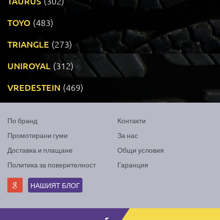
TAURUS
(302)
TOYO
(483)
TRIANGLE
(273)
UNIROYAL
(312)
VREDESTEIN
(469)
По бранд
Контакти
Промотирани гуми
За нас
Доставка и плащане
Общи условия
Политика за поверителност
Гаранция
НАШИЯТ БЛОГ