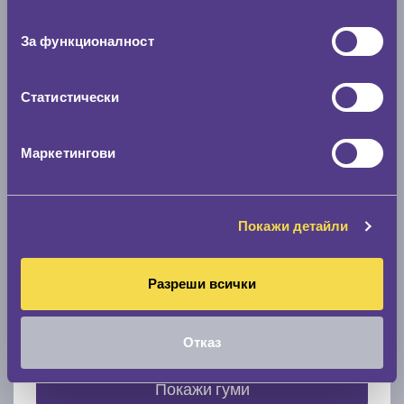
съгласие
0 мм.
За функционалност
Скоростомер при 100
км/ч
0 км/ч
Статистически
Намери гуми с новия размер
Маркетингови
По марка автомобил
Покажи детайли
Марка
Разреши всички
Модел
Отказ
Покажи гуми