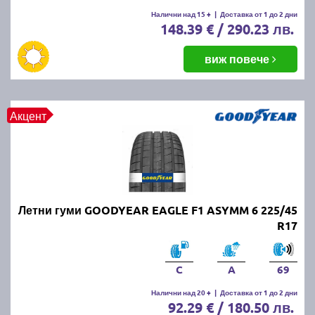
Летните гуми се считат за износени, когато
Налични над 15 +
|
Доставка от 1 до 2 дни
148.39 € / 290.23 лв.
дълбочината на протектора падне под 1.6 мм.
Въпреки това, за по-добро сцепление и
безопасност се препоръчва смяната им при
виж повече
дълбочина под 3 мм.
ПРОЧЕТИ ОЩЕ:
Има ли закон за зимни гуми в
Акцент
България?
Можем ли да шофираме със
зимни гуми през лятото?
Летни гуми GOODYEAR EAGLE F1 ASYMM 6 225/45
Въпреки че е законно, не се препоръчва, защото
R17
зимните гуми са направени от по-мека смес, която
се износва по-бързо при високи температури.
Освен това, те имат по-дълъг спирачен път и по-
C
A
69
слабо сцепление на суха и мокра настилка през
Налични над 20 +
|
Доставка от 1 до 2 дни
лятото.
92.29 € / 180.50 лв.