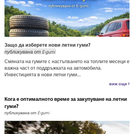
Защо да изберете нови летни гуми?
публикувана
от
E-gumi
Смяната на гумите с настъпването на топлите месеци е
важна част от поддръжката на автомобила.
Инвестицията в нови летни гуми...
виж още
Кога е оптималното време за закупуване на летни
гуми?
публикувана от E-gumi