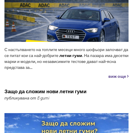
С настъпването на топлите месеци много шофьори започват да
се питат кои са най-добрите
летни гуми
. На пазара има десетки
марки и модели, но независимите тестове дават най-ясна
представа за...
виж още
Защо да сложим нови летни гуми
публикувана от E-gumi