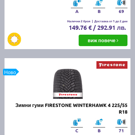
A
B
69
Налични 2 броя
|
Доставка от 1 до 2 дни
149.76 € / 292.91 лв.
виж повече
Ново
Зимни гуми FIRESTONE WINTERHAWK 4 225/55
R18
C
B
71