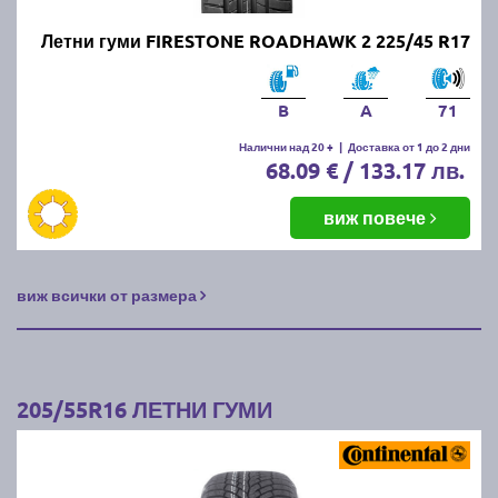
Летни гуми FIRESTONE ROADHAWK 2 225/45 R17
B
A
71
Налични над 20 +
|
Доставка от 1 до 2 дни
68.09 € / 133.17 лв.
виж повече
виж всички от размера
205/55R16 ЛЕТНИ ГУМИ