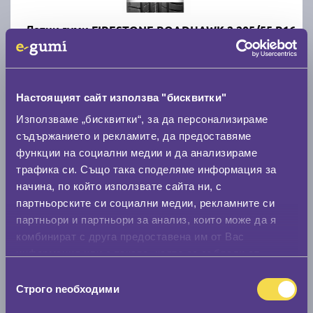
Летни гуми FIRESTONE ROADHAWK 2 205/55 R16
C
A
71
Налични над 20 +
|
Доставка от 1 до 2 дни
Настоящият сайт използва "бисквитки"
59.00 € / 115.39 лв.
Използваме „бисквитки“, за да персонализираме
съдържанието и рекламите, да предоставяме
виж повече
функции на социални медии и да анализираме
трафика си. Също така споделяме информация за
начина, по който използвате сайта ни, с
Акцент
партньорските си социални медии, рекламните си
партньори и партньори за анализ, които може да я
комбинират с друга предоставена им от Вас
информация или с такава, която са събрали от
ползването от Ваша страна на услугите им.
Избор
Строго nеобходими
Летни гуми DEBICA PRESTO HP2 205/55 R16
на
съгласие