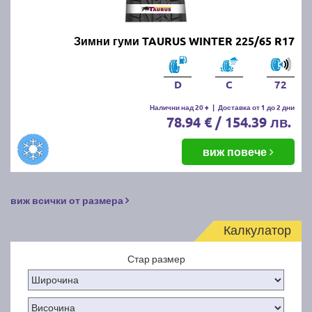
Зимни гуми TAURUS WINTER 225/65 R17
D
C
72
Налични над 20 +
|
Доставка от 1 до 2 дни
78.94 € / 154.39 лв.
виж повече
виж всички от размера
Калкулатор
Стар размер