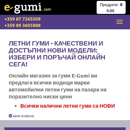
Продукти:
0
0.00
+359 87 7265509
+359 89 3605888
ЛЕТНИ ГУМИ - КАЧЕСТВЕНИ И
ДОСТЪПНИ НОВИ МОДЕЛИ:
ИЗБЕРИ И ПОРЪЧАЙ ОНЛАЙН
СЕГА!
Онлайн магазин за гуми E-Gumi ви
предлага всички водещи марки
автомобилни летни гуми на пазара на
поразително ниски цени
Всички налични летни гуми са НОВИ
Експресна доставка за цяла България
виж повече
Ние не изпращаме стари гуми