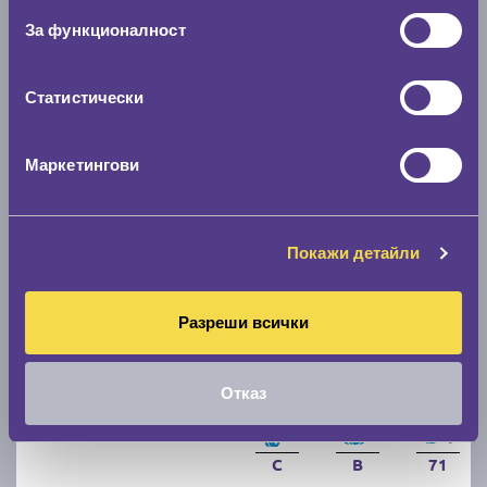
За функционалност
D
B
70
Налични над 12 +
|
Доставка от 1 до 2 дни
59.40 € / 116.18 лв.
Статистически
виж повече
Маркетингови
Покажи детайли
Разреши всички
Зимни гуми FIRESTONE WINTERHAWK 4 205/55
Отказ
R16
C
B
71