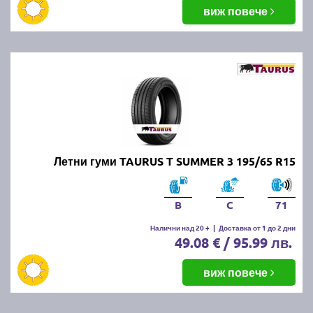
балансировка и реглаж на предния и задния мост.
виж повече
Неравномерното износване може да е знак за
проблеми с окачването или неправилно напомпани
гуми.
Как да се грижим за летните
гуми?
Проверявайте редовно налягането, дълбочината
Летни гуми TAURUS T SUMMER 3 195/65 R15
на протектора и състоянието на гумите. Избягвайте
рязко спиране и агресивно шофиране, тъй като
това води до по-бързо износване. Почиствайте
B
C
71
гумите от кал и камъчета и ги проверявайте за
наранявания.
Налични над 20 +
|
Доставка от 1 до 2 дни
49.08 € / 95.99 лв.
Как се съхраняват зимните и
виж повече
летни гуми?