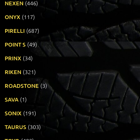
NEXEN
(446)
ONYX
(117)
PIRELLI
(687)
POINT S
(49)
PRINX
(34)
RIKEN
(321)
ROADSTONE
(3)
SAVA
(1)
SONIX
(191)
TAURUS
(303)