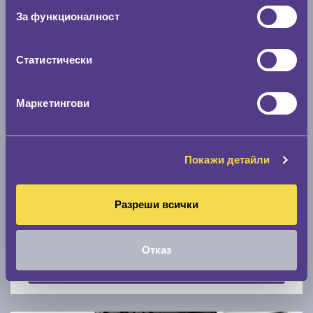
Скоростомер при 100
км/ч
За функционалност
0 км/ч
Статистически
Намери гуми с новия размер
Маркетингови
По марка автомобил
Марка
Покажи детайли
Разреши всички
Модел
Отказ
Покажи гуми