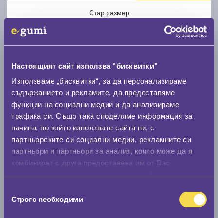
Стар размер
Настоящият сайт използва "бисквитки"
Използваме „бисквитки“, за да персонализираме
Нов размер
съдържанието и рекламите, да предоставяме
функции на социални медии и да анализираме
трафика си. Също така споделяме информация за
начина, по който използвате сайта ни, с
партньорските си социални медии, рекламните си
партньори и партньори за анализ, които може да я
Стар размер
комбинират с друга предоставена им от Вас
информация или с такава, която са събрали от
0 мм.
ползването от Ваша страна на услугите им.
Избор
Нов размер
Строго nеобходими
на
0 мм.
съгласие