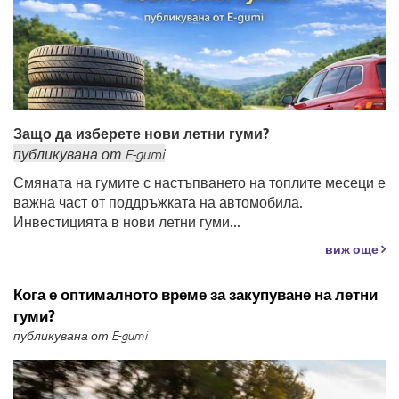
Защо да изберете нови летни гуми?
публикувана
от
E-gumi
Смяната на гумите с настъпването на топлите месеци е
важна част от поддръжката на автомобила.
Инвестицията в нови летни гуми...
виж още
Кога е оптималното време за закупуване на летни
гуми?
публикувана от E-gumi