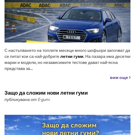
С настъпването на топлите месеци много шофьори започват да
се питат кои са най-добрите
летни гуми
. На пазара има десетки
марки и модели, но независимите тестове дават най-ясна
представа за...
виж още
Защо да сложим нови летни гуми
публикувана от E-gumi