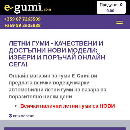
Продукти:
0
0.00
+359 87 7265509
+359 89 3605888
ЛЕТНИ ГУМИ - КАЧЕСТВЕНИ И
ДОСТЪПНИ НОВИ МОДЕЛИ:
ИЗБЕРИ И ПОРЪЧАЙ ОНЛАЙН
СЕГА!
Онлайн магазин за гуми E-Gumi ви
предлага всички водещи марки
автомобилни летни гуми на пазара на
поразително ниски цени
Всички налични летни гуми са НОВИ
Експресна доставка за цяла България
виж повече
Ние не изпращаме стари гуми