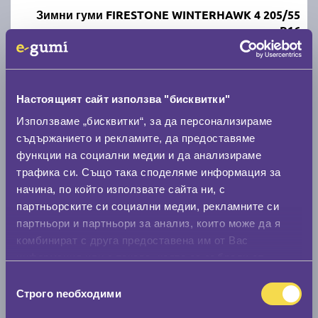
Зимни гуми FIRESTONE WINTERHAWK 4 205/55
R16
C
B
71
Налични над 20 +
|
Доставка от 1 до 2 дни
Настоящият сайт използва "бисквитки"
80.07 € / 156.60 лв.
Използваме „бисквитки“, за да персонализираме
съдържанието и рекламите, да предоставяме
виж повече
функции на социални медии и да анализираме
трафика си. Също така споделяме информация за
начина, по който използвате сайта ни, с
Акцент
партньорските си социални медии, рекламните си
партньори и партньори за анализ, които може да я
комбинират с друга предоставена им от Вас
информация или с такава, която са събрали от
ползването от Ваша страна на услугите им.
Избор
Строго nеобходими
Летни гуми POINT S SUMMER S 205/55 R16
на
съгласие