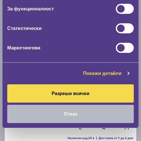
За функционалност
C
B
71
Налични над 20 +
|
Доставка от 1 до 2 дни
68.00 € / 133.00 лв.
Статистически
виж повече
Маркетингови
Покажи детайли
Разреши всички
Летни гуми UNIROYAL RainSport 5 205/55 R16
Отказ
C
A
71
Налични над 20 +
|
Доставка от 1 до 2 дни