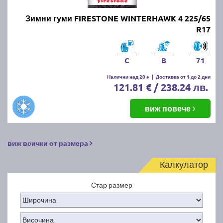
Зимни гуми FIRESTONE WINTERHAWK 4 225/65
R17
C
B
71
Налични над 20 +
|
Доставка от 1 до 2 дни
121.81 € / 238.24 лв.
виж повече
виж всички от размера
Калкулатор
Стар размер