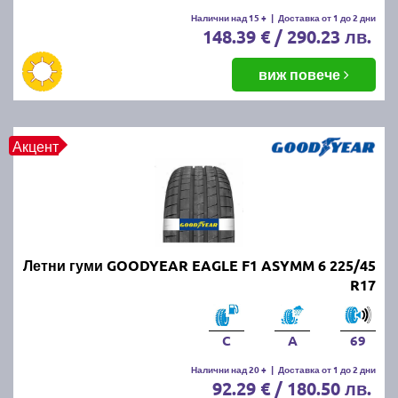
Летните гуми се считат за износени, когато
Налични над 15 +
|
Доставка от 1 до 2 дни
148.39 € / 290.23 лв.
дълбочината на протектора падне под 1.6 мм.
Въпреки това, за по-добро сцепление и
безопасност се препоръчва смяната им при
виж повече
дълбочина под 3 мм.
ПРОЧЕТИ ОЩЕ:
Има ли закон за зимни гуми в
Акцент
България?
Можем ли да шофираме със
зимни гуми през лятото?
Летни гуми GOODYEAR EAGLE F1 ASYMM 6 225/45
Въпреки че е законно, не се препоръчва, защото
R17
зимните гуми са направени от по-мека смес, която
се износва по-бързо при високи температури.
Освен това, те имат по-дълъг спирачен път и по-
C
A
69
слабо сцепление на суха и мокра настилка през
Налични над 20 +
|
Доставка от 1 до 2 дни
лятото.
92.29 € / 180.50 лв.