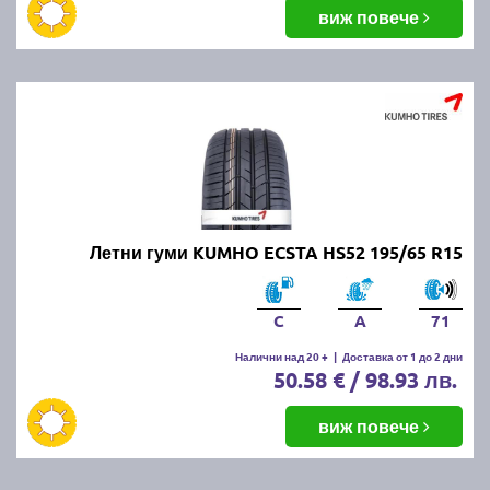
балансировка и реглаж на предния и задния мост.
виж повече
Неравномерното износване може да е знак за
проблеми с окачването или неправилно напомпани
гуми.
Как да се грижим за летните
гуми?
Проверявайте редовно налягането, дълбочината
Летни гуми KUMHO ECSTA HS52 195/65 R15
на протектора и състоянието на гумите. Избягвайте
рязко спиране и агресивно шофиране, тъй като
това води до по-бързо износване. Почиствайте
C
A
71
гумите от кал и камъчета и ги проверявайте за
наранявания.
Налични над 20 +
|
Доставка от 1 до 2 дни
50.58 € / 98.93 лв.
Как се съхраняват зимните и
виж повече
летни гуми?