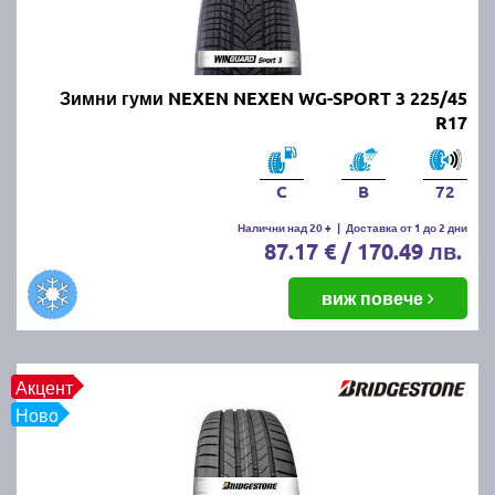
Онлайн магазин E-gumi не предлага летни гуми с
безплатна доставка, но предлага експресна
доставка до всички точки на страната.
Възползвайте се от директна доставка до Варна,
Зимни гуми NEXEN NEXEN WG-SPORT 3 225/45
Пловдив, Бургас, София, Стара Загора, Велико
R17
Търново, Русе, Плевен, Ловеч, Видин,
Благоевград, Кюстендил, Перник, Хасково,
Силистра, Добрич и други градове.
C
B
72
Налични над 20 +
|
Доставка от 1 до 2 дни
87.17 € / 170.49 лв.
виж повече
Акцент
Ново