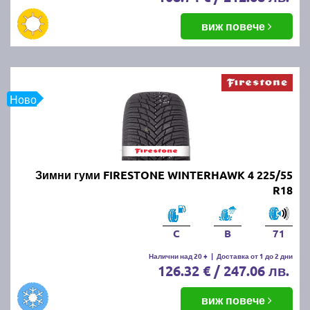
виж повече
Ново
Зимни гуми FIRESTONE WINTERHAWK 4 225/55
R18
C
B
71
Налични над 20 +
|
Доставка от 1 до 2 дни
126.32 € / 247.06 лв.
виж повече