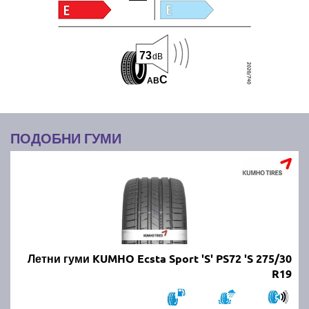
73
dB
C
A
B
ПОДОБНИ ГУМИ
Летни гуми KUMHO Ecsta Sport 'S' PS72 'S 275/30
R19