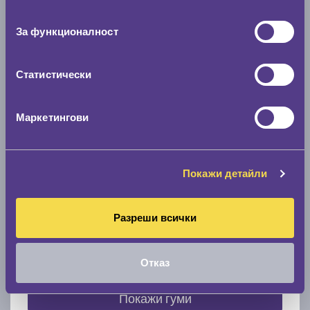
съгласие
0 мм.
За функционалност
Скоростомер при 100
км/ч
0 км/ч
Статистически
Намери гуми с новия размер
Маркетингови
По марка автомобил
Покажи детайли
Марка
Разреши всички
Модел
Отказ
Покажи гуми