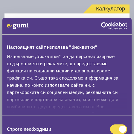
Калкулатор
Стар размер
Настоящият сайт използва "бисквитки"
Използваме „бисквитки“, за да персонализираме
съдържанието и рекламите, да предоставяме
Нов размер
функции на социални медии и да анализираме
трафика си. Също така споделяме информация за
начина, по който използвате сайта ни, с
партньорските си социални медии, рекламните си
партньори и партньори за анализ, които може да я
комбинират с друга предоставена им от Вас
Стар размер
информация или с такава, която са събрали от
0 мм.
ползването от Ваша страна на услугите им.
Избор
Строго nеобходими
на
Нов размер