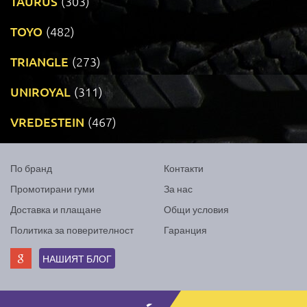
TAURUS
(303)
TOYO
(482)
TRIANGLE
(273)
UNIROYAL
(311)
VREDESTEIN
(467)
По бранд
Контакти
Промотирани гуми
За нас
Доставка и плащане
Общи условия
Политика за поверителност
Гаранция
НАШИЯТ БЛОГ