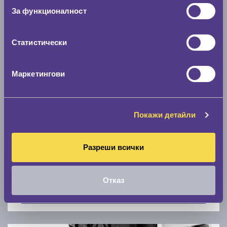
Скоростомер при 100
км/ч
За функционалност
0 км/ч
Статистически
Намери гуми с новия размер
Маркетингови
По марка автомобил
Марка
Покажи детайли
Разреши всички
Модел
Отказ
Покажи гуми