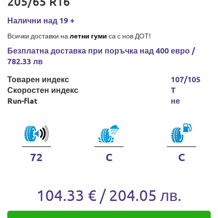
205/65 R16
Налични над 19 +
Всички доставки на
летни гуми
са с нов ДОТ!
Безплатна доставка при поръчка над 400 евро /
782.33 лв
Товарен индекс
107/105
Скоростен индекс
T
Run-flat
не
72
C
C
104.33 € / 204.05 лв.