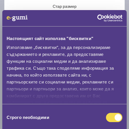
Стар размер
Настоящият сайт използва "бисквитки"
Използваме „бисквитки“, за да персонализираме
Нов размер
съдържанието и рекламите, да предоставяме
функции на социални медии и да анализираме
трафика си. Също така споделяме информация за
начина, по който използвате сайта ни, с
партньорските си социални медии, рекламните си
партньори и партньори за анализ, които може да я
Стар размер
комбинират с друга предоставена им от Вас
0 мм.
информация или с такава, която са събрали от
ползването от Ваша страна на услугите им.
Избор
Нов размер
Строго nеобходими
на
0 мм.
съгласие