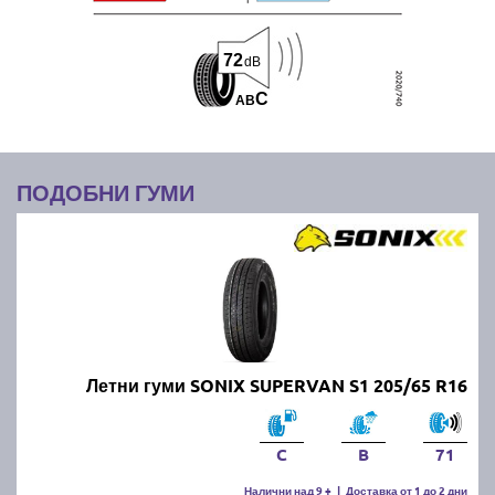
72
dB
C
A
B
ПОДОБНИ ГУМИ
Летни гуми SONIX SUPERVAN S1 205/65 R16
C
B
71
Налични над 9 +
|
Доставка от 1 до 2 дни