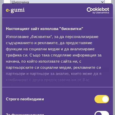
Настоящият сайт използва "бисквитки"
Нов размер
Използваме „бисквитки“, за да персонализираме
съдържанието и рекламите, да предоставяме
функции на социални медии и да анализираме
трафика си. Също така споделяме информация за
начина, по който използвате сайта ни, с
партньорските си социални медии, рекламните си
Стар размер
партньори и партньори за анализ, които може да я
комбинират с друга предоставена им от Вас
0 мм.
информация или с такава, която са събрали от
Нов размер
ползването от Ваша страна на услугите им.
Избор
0 мм.
Строго nеобходими
на
съгласие
Скоростомер при 100
км/ч
За функционалност