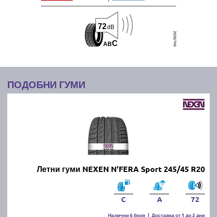
72
dB
C
A
B
ПОДОБНИ ГУМИ
Летни гуми NEXEN N'FERA Sport 245/45 R20
C
A
72
Налични 6 броя
|
Доставка от 1 до 2 дни