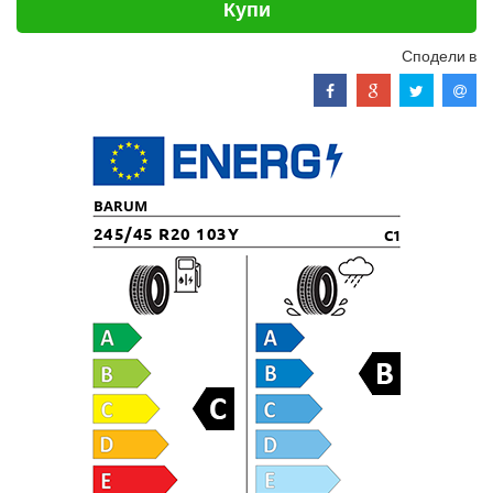
Купи
Сподели в
BARUM
245/45 R20 103Y
C1