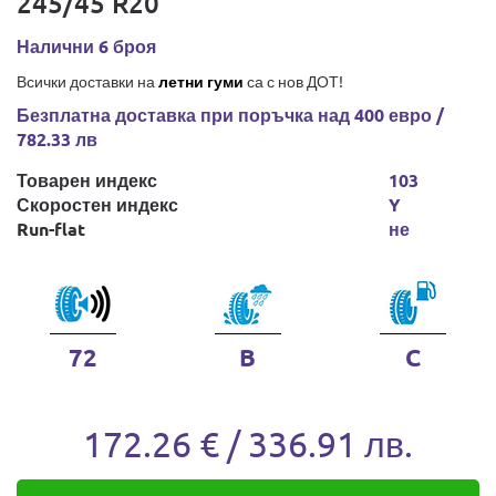
245/45 R20
Налични 6 броя
Всички доставки на
летни гуми
са с нов ДОТ!
Безплатна доставка при поръчка над 400 евро /
782.33 лв
Товарен индекс
103
Скоростен индекс
Y
Run-flat
не
72
B
C
172.26 € / 336.91 лв.