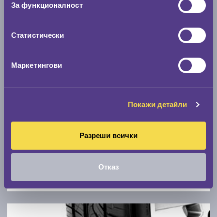
За функционалност
0 км/ч
Статистически
Намери гуми с новия размер
Маркетингови
По марка автомобил
Марка
Покажи детайли
Модел
Разреши всички
Отказ
Покажи гуми