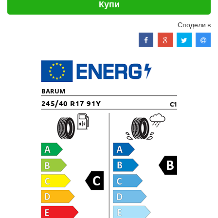
Купи
Сподели в
BARUM
245/40 R17 91Y
C1