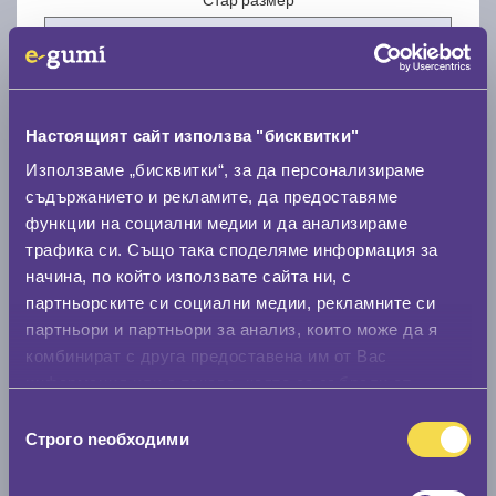
Настоящият сайт използва "бисквитки"
Нов размер
Използваме „бисквитки“, за да персонализираме
съдържанието и рекламите, да предоставяме
функции на социални медии и да анализираме
трафика си. Също така споделяме информация за
начина, по който използвате сайта ни, с
партньорските си социални медии, рекламните си
партньори и партньори за анализ, които може да я
Стар размер
комбинират с друга предоставена им от Вас
0 мм.
информация или с такава, която са събрали от
ползването от Ваша страна на услугите им.
Нов размер
Избор
Строго nеобходими
на
0 мм.
съгласие
Скоростомер при 100
км/ч