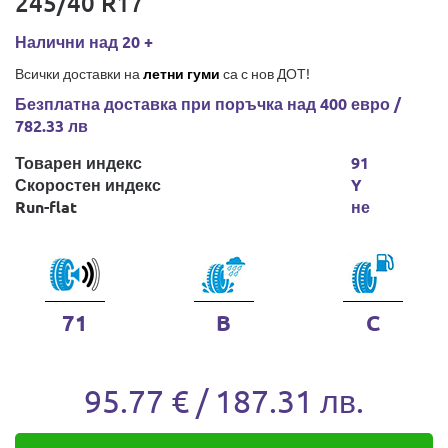
245/40 R17
Налични над 20 +
Всички доставки на
летни гуми
са с нов ДОТ!
Безплатна доставка при поръчка над 400 евро /
782.33 лв
Товарен индекс
91
Скоростен индекс
Y
Run-flat
не
71
B
C
95.77 € / 187.31 лв.