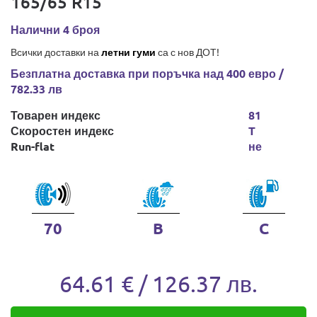
165/65 R15
Налични 4 броя
Всички доставки на
летни гуми
са с нов ДОТ!
Безплатна доставка при поръчка над 400 евро /
782.33 лв
Товарен индекс
81
Скоростен индекс
T
Run-flat
не
70
B
C
64.61 € / 126.37 лв.