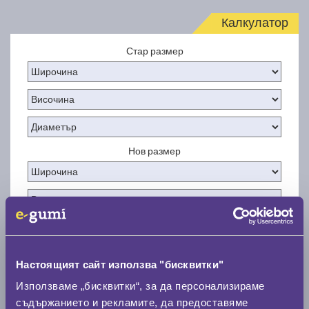
Калкулатор
Стар размер
Нов размер
Стар размер
Настоящият сайт използва "бисквитки"
0 мм.
Използваме „бисквитки“, за да персонализираме
съдържанието и рекламите, да предоставяме