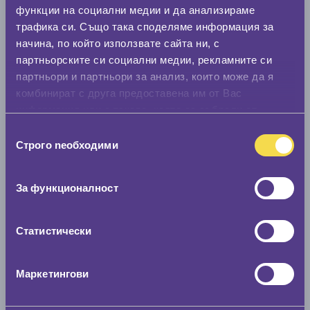
Нов размер
функции на социални медии и да анализираме
0 мм.
трафика си. Също така споделяме информация за
начина, по който използвате сайта ни, с
Скоростомер при 100
км/ч
партньорските си социални медии, рекламните си
0 км/ч
партньори и партньори за анализ, които може да я
комбинират с друга предоставена им от Вас
Намери гуми с новия размер
информация или с такава, която са събрали от
ползването от Ваша страна на услугите им.
Избор
Строго nеобходими
на
По марка автомобил
съгласие
За функционалност
Марка
Статистически
Модел
Маркетингови
Покажи гуми