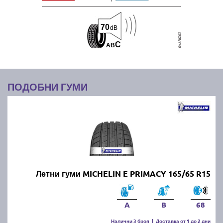
70
dB
C
A
B
ПОДОБНИ ГУМИ
Летни гуми MICHELIN E PRIMACY 165/65 R15
A
B
68
Налични 3 броя
|
Доставка от 1 до 2 дни