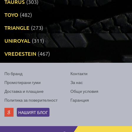
TAURUS
(303)
TOYO
(482)
TRIANGLE
(273)
UNIROYAL
(311)
VREDESTEIN
(467)
По бранд
Контакти
Промотирани гуми
За нас
Доставка и плащане
Общи условия
Политика за поверителност
Гаранция
НАШИЯТ БЛОГ