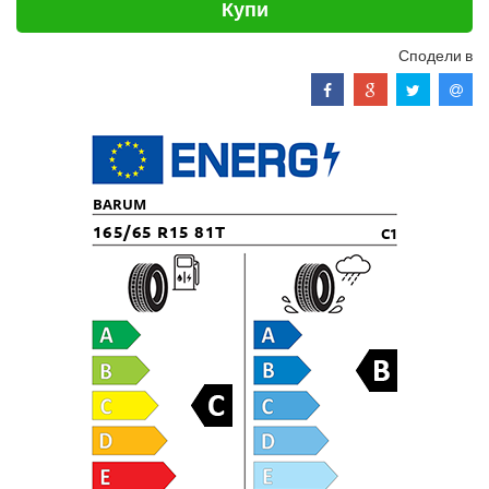
Купи
Сподели в
BARUM
165/65 R15 81T
C1