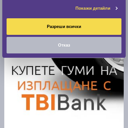
Покажи детайли
Разреши всички
Отказ