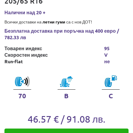
205/65 R16
Налични над 20 +
Всички доставки на
летни гуми
са с нов ДОТ!
Безплатна доставка при поръчка над 400 евро /
782.33 лв
Товарен индекс
95
Скоростен индекс
V
Run-flat
не
70
B
C
46.57 € / 91.08 лв.