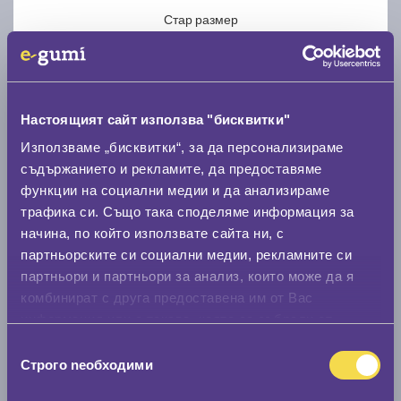
Стар размер
Настоящият сайт използва "бисквитки"
Използваме „бисквитки“, за да персонализираме
Нов размер
съдържанието и рекламите, да предоставяме
функции на социални медии и да анализираме
трафика си. Също така споделяме информация за
начина, по който използвате сайта ни, с
партньорските си социални медии, рекламните си
партньори и партньори за анализ, които може да я
Стар размер
комбинират с друга предоставена им от Вас
0 мм.
информация или с такава, която са събрали от
ползването от Ваша страна на услугите им.
Избор
Нов размер
Строго nеобходими
на
0 мм.
съгласие