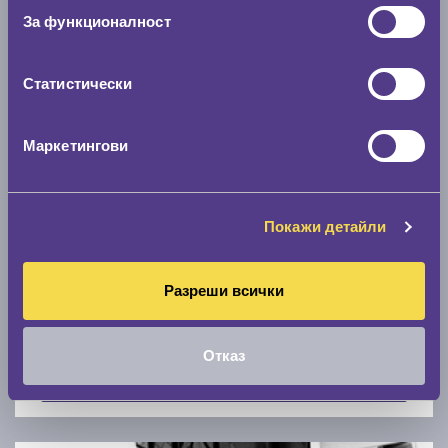
Скоростомер при 100
км/ч
За функционалност
0 км/ч
Статистически
Намери гуми с новия размер
Маркетингови
По марка автомобил
Марка
Покажи детайли
Разреши всички
Модел
Отказ
Покажи гуми