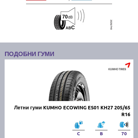
70
dB
C
A
B
ПОДОБНИ ГУМИ
Летни гуми KUMHO ECOWING ES01 KH27 205/65
R16
C
B
70