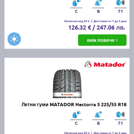
C
B
71
Налични над 20 +
|
Доставка от 1 до 2 дни
126.32 € / 247.06 лв.
виж повече
Летни гуми MATADOR Hectorra 5 225/55 R18
C
B
71
Налични над 20 +
|
Доставка от 1 до 2 дни