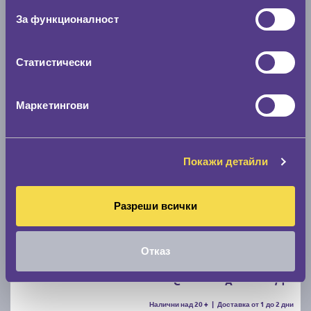
За функционалност
D
B
70
Налични над 12 +
|
Доставка от 1 до 2 дни
59.40 € / 116.18 лв.
Статистически
виж повече
Маркетингови
Покажи детайли
Разреши всички
Летни гуми FIRESTONE ROADHAWK 2 205/55 R16
Отказ
C
A
71
Налични над 20 +
|
Доставка от 1 до 2 дни