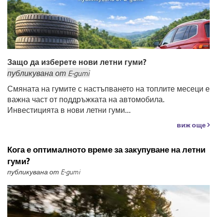
Защо да изберете нови летни гуми?
публикувана
от
E-gumi
Смяната на гумите с настъпването на топлите месеци е
важна част от поддръжката на автомобила.
Инвестицията в нови летни гуми...
виж още
Кога е оптималното време за закупуване на летни
гуми?
публикувана от E-gumi