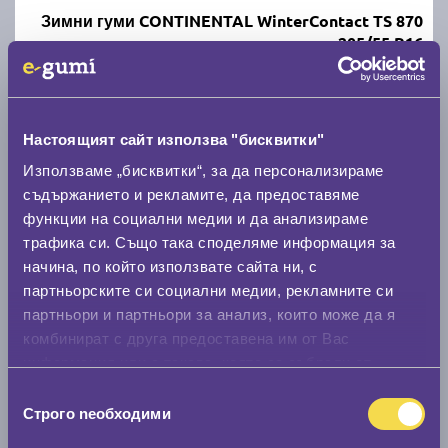
Зимни гуми CONTINENTAL WinterContact TS 870
205/55 R16
C
B
70
Налични над 20 +
|
Доставка от 1 до 2 дни
Настоящият сайт използва "бисквитки"
107.87 € / 210.98 лв.
Използваме „бисквитки“, за да персонализираме
съдържанието и рекламите, да предоставяме
виж повече
функции на социални медии и да анализираме
трафика си. Също така споделяме информация за
начина, по който използвате сайта ни, с
Акцент
партньорските си социални медии, рекламните си
партньори и партньори за анализ, които може да я
комбинират с друга предоставена им от Вас
информация или с такава, която са събрали от
ползването от Ваша страна на услугите им.
Избор
Строго nеобходими
Летни гуми DEBICA PRESTO HP2 205/55 R16
на
съгласие