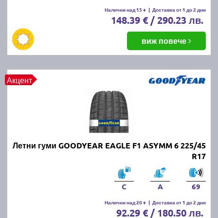
Летните гуми се считат за износени, когато
Налични над 15 +
|
Доставка от 1 до 2 дни
148.39 € / 290.23 лв.
дълбочината на протектора падне под 1.6 мм.
Въпреки това, за по-добро сцепление и
безопасност се препоръчва смяната им при
виж повече
дълбочина под 3 мм.
ПРОЧЕТИ ОЩЕ:
Има ли закон за зимни гуми в
Акцент
България?
Можем ли да шофираме със
зимни гуми през лятото?
Летни гуми GOODYEAR EAGLE F1 ASYMM 6 225/45
Въпреки че е законно, не се препоръчва, защото
R17
зимните гуми са направени от по-мека смес, която
се износва по-бързо при високи температури.
Освен това, те имат по-дълъг спирачен път и по-
C
A
69
слабо сцепление на суха и мокра настилка през
Налични над 20 +
|
Доставка от 1 до 2 дни
лятото.
92.29 € / 180.50 лв.