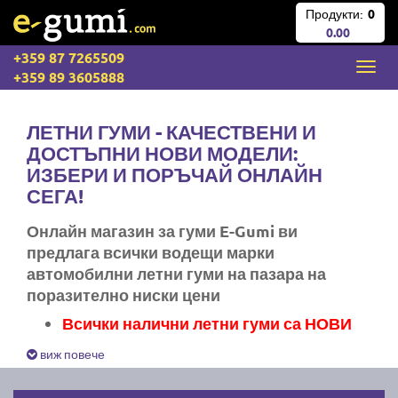
Продукти:
0
0.00
+359 87 7265509
+359 89 3605888
ЛЕТНИ ГУМИ - КАЧЕСТВЕНИ И
ДОСТЪПНИ НОВИ МОДЕЛИ:
ИЗБЕРИ И ПОРЪЧАЙ ОНЛАЙН
СЕГА!
Онлайн магазин за гуми E-Gumi ви
предлага всички водещи марки
автомобилни летни гуми на пазара на
поразително ниски цени
Всички налични летни гуми са НОВИ
Експресна доставка за цяла България
виж повече
Ние не изпращаме стари гуми