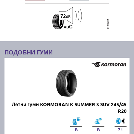
72
dB
C
A
B
ПОДОБНИ ГУМИ
Летни гуми KORMORAN K SUMMER 3 SUV 245/45
R20
B
B
71