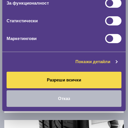
За функционалност
0 км/ч
Статистически
Намери гуми с новия размер
Маркетингови
По марка автомобил
Марка
Покажи детайли
Модел
Разреши всички
Отказ
Покажи гуми