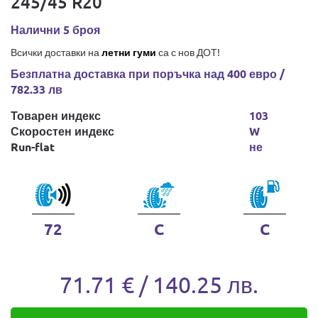
245/45 R20
Налични 5 броя
Всички доставки на
летни гуми
са с нов ДОТ!
Безплатна доставка при поръчка над 400 евро /
782.33 лв
Товарен индекс
103
Скоростен индекс
W
Run-flat
не
72
C
C
71.71 € / 140.25 лв.