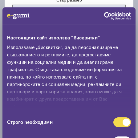
Настоящият сайт използва "бисквитки"
Нов размер
Използваме „бисквитки“, за да персонализираме
съдържанието и рекламите, да предоставяме
функции на социални медии и да анализираме
трафика си. Също така споделяме информация за
начина, по който използвате сайта ни, с
партньорските си социални медии, рекламните си
партньори и партньори за анализ, които може да я
Стар размер
комбинират с друга предоставена им от Вас
0 мм.
информация или с такава, която са събрали от
ползването от Ваша страна на услугите им.
Нов размер
Избор
Строго nеобходими
на
0 мм.
съгласие
Скоростомер при 100
км/ч