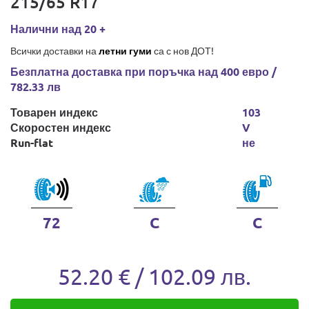
215/65 R17
Налични над 20 +
Всички доставки на
летни гуми
са с нов ДОТ!
Безплатна доставка при поръчка над 400 евро /
782.33 лв
Товарен индекс
103
Скоростен индекс
V
Run-flat
не
72
C
C
52.20 € / 102.09 лв.