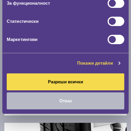
За функционалност
0 км/ч
Статистически
Намери гуми с новия размер
Маркетингови
По марка автомобил
Марка
Покажи детайли
Модел
Разреши всички
Отказ
Покажи гуми