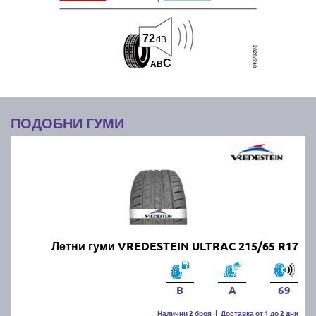
72
dB
C
A
B
ПОДОБНИ ГУМИ
Летни гуми VREDESTEIN ULTRAC 215/65 R17
B
A
69
Налични 2 броя
|
Доставка от 1 до 2 дни