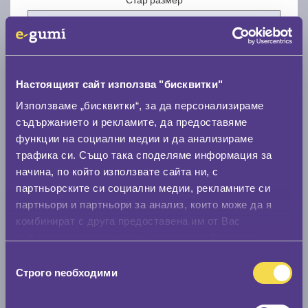
Настоящият сайт използва "бисквитки"
Нов размер
Използваме „бисквитки“, за да персонализираме
съдържанието и рекламите, да предоставяме
функции на социални медии и да анализираме
трафика си. Също така споделяме информация за
начина, по който използвате сайта ни, с
партньорските си социални медии, рекламните си
партньори и партньори за анализ, които може да я
Стар размер
комбинират с друга предоставена им от Вас
0 мм.
информация или с такава, която са събрали от
ползването от Ваша страна на услугите им.
Нов размер
Избор
Строго nеобходими
на
0 мм.
съгласие
Скоростомер при 100
км/ч