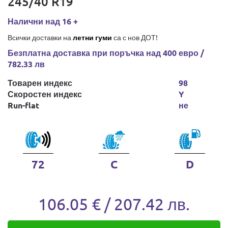
245/40 R19
Налични над 16 +
Всички доставки на
летни гуми
са с нов ДОТ!
Безплатна доставка при поръчка над 400 евро /
782.33 лв
Товарен индекс
98
Скоростен индекс
Y
Run-flat
не
72
C
D
106.05 € / 207.42 лв.