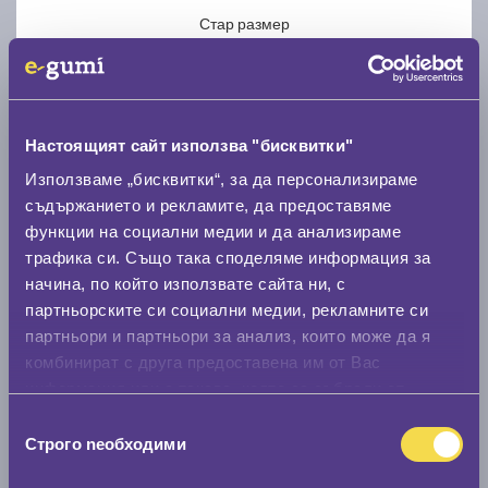
Стар размер
Настоящият сайт използва "бисквитки"
Използваме „бисквитки“, за да персонализираме
Нов размер
съдържанието и рекламите, да предоставяме
функции на социални медии и да анализираме
трафика си. Също така споделяме информация за
начина, по който използвате сайта ни, с
партньорските си социални медии, рекламните си
партньори и партньори за анализ, които може да я
Стар размер
комбинират с друга предоставена им от Вас
0 мм.
информация или с такава, която са събрали от
ползването от Ваша страна на услугите им.
Избор
Нов размер
Строго nеобходими
на
0 мм.
съгласие