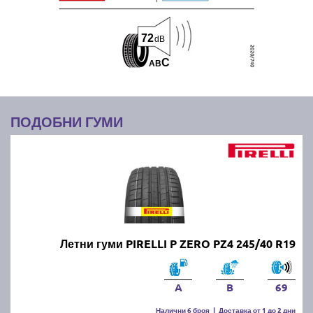
72
dB
C
A
B
ПОДОБНИ ГУМИ
Летни гуми PIRELLI P ZERO PZ4 245/40 R19
A
B
69
Налични 6 броя
|
Доставка от 1 до 2 дни