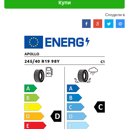
Купи
Сподели в
APOLLO
245/40 R19 98Y
C1