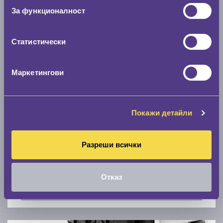
Скоростомер при 100
км/ч
За функционалност
0 км/ч
Статистически
Намери гуми с новия размер
Маркетингови
По марка автомобил
Марка
Покажи детайли
Разреши всички
Модел
Отказ
Покажи гуми