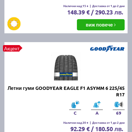
Летните гуми се считат за износени, когато
Налични над 15 +
|
Доставка от 1 до 2 дни
148.39 € / 290.23 лв.
дълбочината на протектора падне под 1.6 мм.
Въпреки това, за по-добро сцепление и
безопасност се препоръчва смяната им при
виж повече
дълбочина под 3 мм.
ПРОЧЕТИ ОЩЕ:
Има ли закон за зимни гуми в
Акцент
България?
Можем ли да шофираме със
зимни гуми през лятото?
Летни гуми GOODYEAR EAGLE F1 ASYMM 6 225/45
Въпреки че е законно, не се препоръчва, защото
R17
зимните гуми са направени от по-мека смес, която
се износва по-бързо при високи температури.
Освен това, те имат по-дълъг спирачен път и по-
C
A
69
слабо сцепление на суха и мокра настилка през
Налични над 20 +
|
Доставка от 1 до 2 дни
лятото.
92.29 € / 180.50 лв.