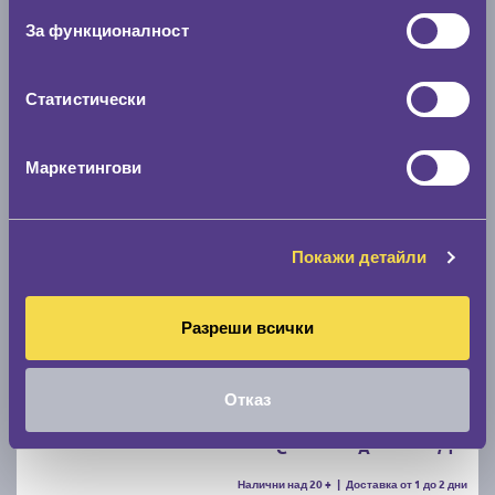
За функционалност
C
B
71
Налични над 20 +
|
Доставка от 1 до 2 дни
68.00 € / 133.00 лв.
Статистически
виж повече
Маркетингови
Покажи детайли
Разреши всички
Летни гуми FIRESTONE ROADHAWK 2 205/55 R16
Отказ
C
A
71
Налични над 20 +
|
Доставка от 1 до 2 дни