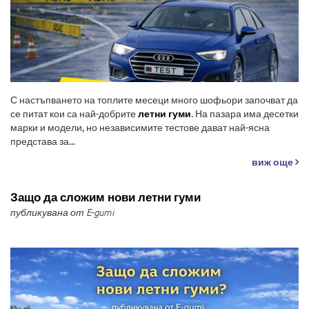
С настъпването на топлите месеци много шофьори започват да
се питат кои са най-добрите
летни гуми
. На пазара има десетки
марки и модели, но независимите тестове дават най-ясна
представа за...
виж още
Защо да сложим нови летни гуми
публикувана от E-gumi