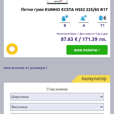
Летни гуми KUMHO ECSTA HS52 225/65 R17
B
A
71
Налични 8 броя
|
Доставка от 1 до 2 дни
87.63 € / 171.39 лв.
виж повече
виж всички от размера
Калкулатор
Стар размер