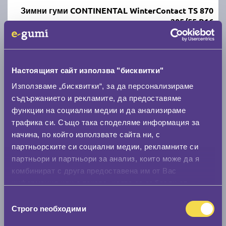
Зимни гуми CONTINENTAL WinterContact TS 870
205/55 R16
C
B
70
Налични над 20 +
|
Доставка от 1 до 2 дни
Настоящият сайт използва "бисквитки"
107.87 € / 210.98 лв.
Използваме „бисквитки“, за да персонализираме
съдържанието и рекламите, да предоставяме
виж повече
функции на социални медии и да анализираме
трафика си. Също така споделяме информация за
начина, по който използвате сайта ни, с
Акцент
партньорските си социални медии, рекламните си
партньори и партньори за анализ, които може да я
комбинират с друга предоставена им от Вас
информация или с такава, която са събрали от
ползването от Ваша страна на услугите им.
Избор
Строго nеобходими
Летни гуми POINT S SUMMER S 205/55 R16
на
съгласие