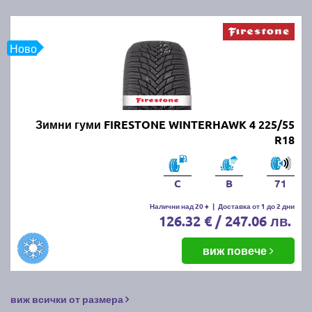
Ново
Зимни гуми FIRESTONE WINTERHAWK 4 225/55
R18
C
B
71
Налични над 20 +
|
Доставка от 1 до 2 дни
126.32 € / 247.06 лв.
виж повече
виж всички от размера