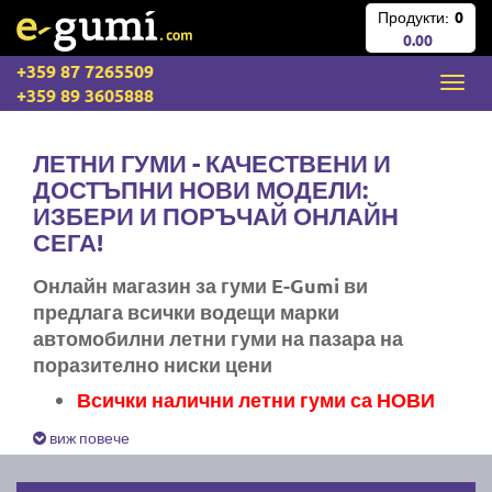
Продукти:
0
0.00
+359 87 7265509
+359 89 3605888
ЛЕТНИ ГУМИ - КАЧЕСТВЕНИ И
ДОСТЪПНИ НОВИ МОДЕЛИ:
ИЗБЕРИ И ПОРЪЧАЙ ОНЛАЙН
СЕГА!
Онлайн магазин за гуми E-Gumi ви
предлага всички водещи марки
автомобилни летни гуми на пазара на
поразително ниски цени
Всички налични летни гуми са НОВИ
Експресна доставка за цяла България
виж повече
Ние не изпращаме стари гуми