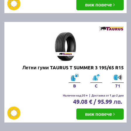
балансировка и реглаж на предния и задния мост.
виж повече
Неравномерното износване може да е знак за
проблеми с окачването или неправилно напомпани
гуми.
Как да се грижим за летните
гуми?
Проверявайте редовно налягането, дълбочината
Летни гуми TAURUS T SUMMER 3 195/65 R15
на протектора и състоянието на гумите. Избягвайте
рязко спиране и агресивно шофиране, тъй като
това води до по-бързо износване. Почиствайте
B
C
71
гумите от кал и камъчета и ги проверявайте за
наранявания.
Налични над 20 +
|
Доставка от 1 до 2 дни
49.08 € / 95.99 лв.
Как се съхраняват зимните и
виж повече
летни гуми?