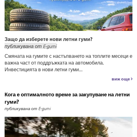
Защо да изберете нови летни гуми?
публикувана
от
E-gumi
Смяната на гумите с настъпването на топлите месеци е
важна част от поддръжката на автомобила.
Инвестицията в нови летни гуми...
виж още
Кога е оптималното време за закупуване на летни
гуми?
публикувана от E-gumi