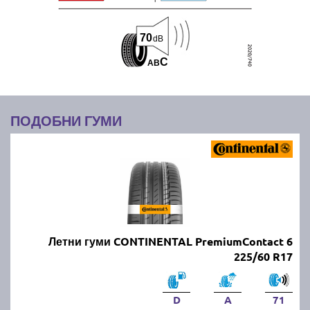
70
dB
C
A
B
ПОДОБНИ ГУМИ
Летни гуми CONTINENTAL PremiumContact 6
225/60 R17
D
A
71