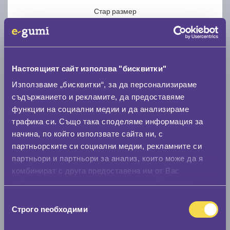
Стар размер
Настоящият сайт използва "бисквитки"
Използваме „бисквитки“, за да персонализираме
Нов размер
съдържанието и рекламите, да предоставяме
функции на социални медии и да анализираме
трафика си. Също така споделяме информация за
начина, по който използвате сайта ни, с
партньорските си социални медии, рекламните си
партньори и партньори за анализ, които може да я
Стар размер
комбинират с друга предоставена им от Вас
0 мм.
информация или с такава, която са събрали от
ползването от Ваша страна на услугите им.
Избор
Нов размер
Строго nеобходими
на
0 мм.
съгласие