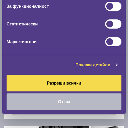
Скоростомер при 100
км/ч
За функционалност
0 км/ч
Статистически
Намери гуми с новия размер
Маркетингови
По марка автомобил
Марка
Покажи детайли
Разреши всички
Модел
Отказ
Покажи гуми