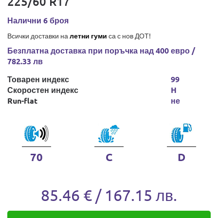
225/60 R17
Налични 6 броя
Всички доставки на
летни гуми
са с нов ДОТ!
Безплатна доставка при поръчка над 400 евро /
782.33 лв
Товарен индекс
99
Скоростен индекс
H
Run-flat
не
70
C
D
85.46 € / 167.15 лв.