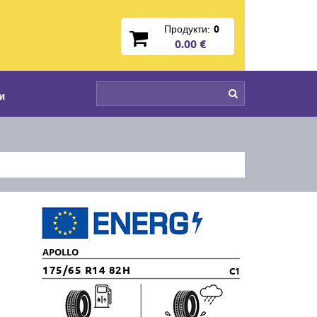
Продукти:
0
0.00 €
и
APOLLO
175/65 R14 82H
C1