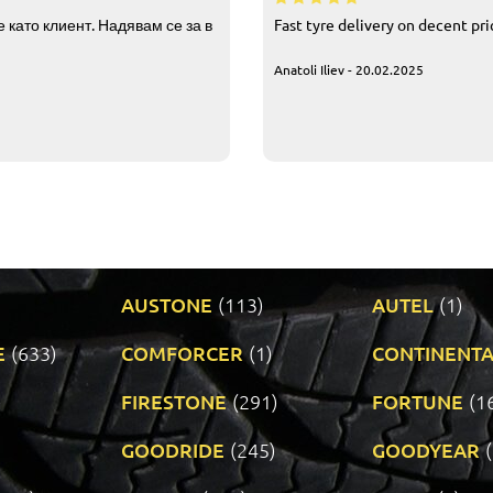
 като клиент. Надявам се за в
Fast tyre delivery on decent pr
Anatoli Iliev - 20.02.2025
AUSTONE
(113)
AUTEL
(1)
E
(633)
COMFORCER
(1)
CONTINENTA
)
FIRESTONE
(291)
FORTUNE
(1
GOODRIDE
(245)
GOODYEAR