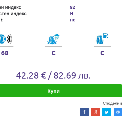
ен индекс
82
стен индекс
H
at
не
68
C
C
42.28 € / 82.69 лв.
Купи
Сподели в