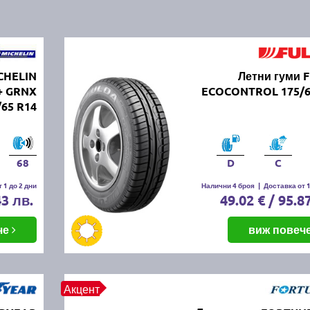
CHELIN
Летни гуми 
+ GRNX
ECOCONTROL 175/6
/65 R14
68
D
C
 1 до 2 дни
Налични 4 броя
|
Доставка от 1
43 лв.
49.02 € / 95.8
че
виж повеч
Акцент