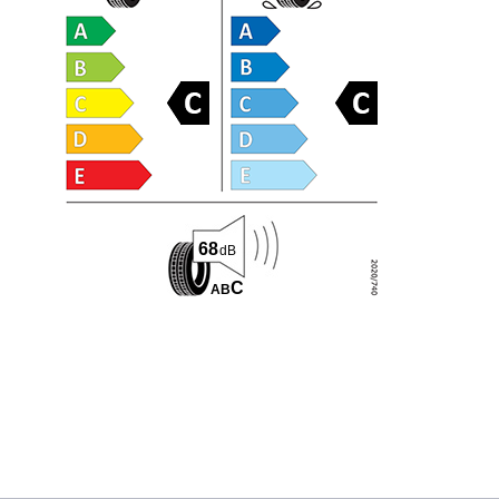
68
dB
C
A
B