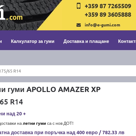
+359 87 7265509
+359 89 3605888
info@e-gumi.com
и
Калкулатор за гуми
Доставка и плащане
Контакт
75/65 R14
ни гуми APOLLO AMAZER XP
65 R14
и над 20 +
доставки на
летни гуми
са с нов ДОТ!
тна доставка при поръчка над 400 евро / 782.33 лв