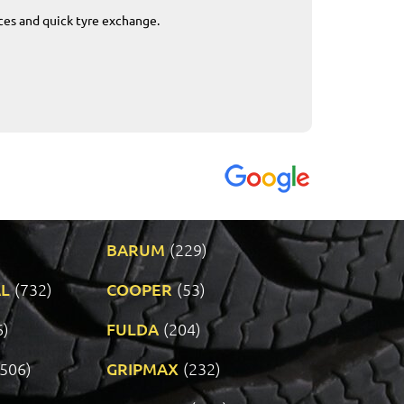
ices and quick tyre exchange.
Приемливо вре
VENDI - 27.04.2
BARUM
(229)
L
(732)
COOPER
(53)
6)
FULDA
(204)
(506)
GRIPMAX
(232)