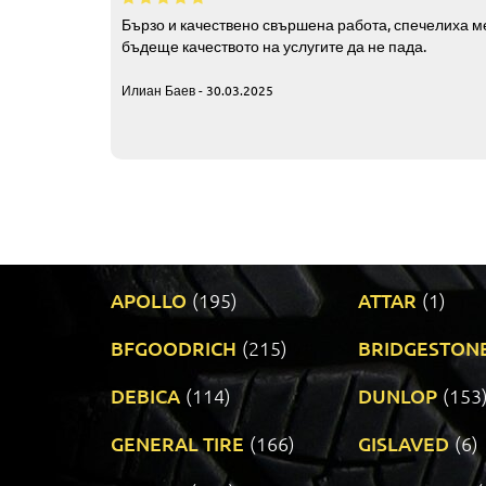
Бързо и качествено свършена работа, спечелиха ме
бъдеще качеството на услугите да не пада.
Илиан Баев - 30.03.2025
APOLLO
(195)
ATTAR
(1)
BFGOODRICH
(215)
BRIDGESTON
DEBICA
(114)
DUNLOP
(153
GENERAL TIRE
(166)
GISLAVED
(6)