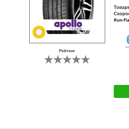
Товар
Скоро
Run-fl
Рейтинг