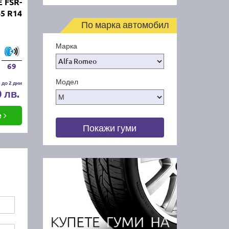
 FSR-
65 R14
По марка автомобил
Марка
69
Модел
 до 2 дни
0 лв.
е
Покажи гуми