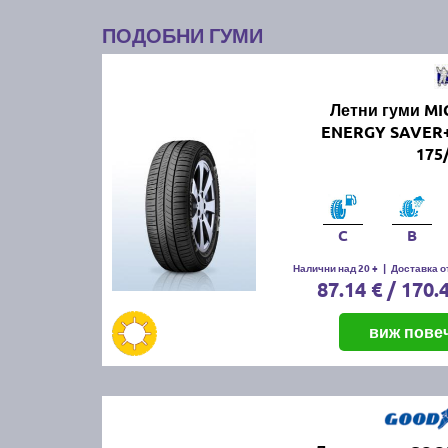
ПОДОБНИ ГУМИ
Летни гуми MI
ENERGY SAVER
175
C
B
Налични над 20 +
|
Доставка от
87.14 € / 170.
виж пове