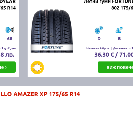
ODYEAR
Летни гуми FORTUNE
/65 R14
802 175/
68
D
B
 1 до 2 дни
Налични 4 броя
|
Доставка от 1
58 лв.
36.30 € / 71.0
че
виж повеч
OLLO AMAZER XP 175/65 R14