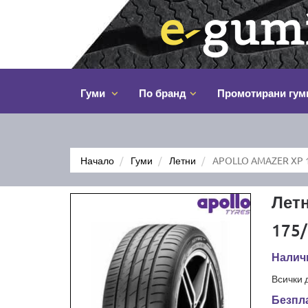
Гуми
По бранд
Промотирани гум
Начало
Гуми
Летни
APOLLO AMAZER XP 1
Лет
175/
Наличн
Всички 
Безпла