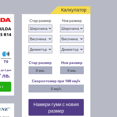
Калкулатор
Стар размер
Нов размер
FULDA
5 R14
70
Стар размер
Нов размер
 до 2 дни
0 мм.
0 мм.
7 лв.
Скоростомер при 100
км/ч
е
0 км/ч
Намери гуми с новия
размер