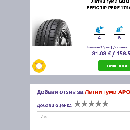
Летни гуми GO
EFFIGRIP PERF 175
A
B
Налични 3 броя
|
Доставка от
81.08 € / 158.
виж пове
Добави отзив за
Летни гуми AP
Добави оценка