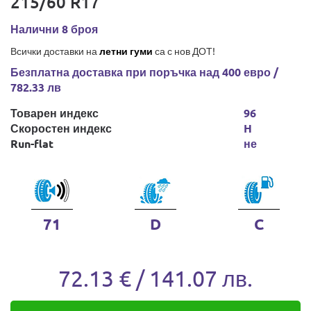
215/60 R17
Налични 8 броя
Всички доставки на
летни гуми
са с нов ДОТ!
Безплатна доставка при поръчка над 400 евро /
782.33 лв
Товарен индекс
96
Скоростен индекс
H
Run-flat
не
71
D
C
72.13 € / 141.07 лв.