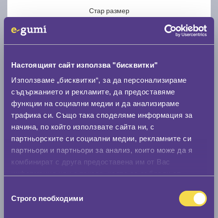
Стар размер
Настоящият сайт използва "бисквитки"
Използваме „бисквитки“, за да персонализираме
Нов размер
съдържанието и рекламите, да предоставяме
функции на социални медии и да анализираме
трафика си. Също така споделяме информация за
начина, по който използвате сайта ни, с
партньорските си социални медии, рекламните си
партньори и партньори за анализ, които може да я
Стар размер
комбинират с друга предоставена им от Вас
0 мм.
информация или с такава, която са събрали от
ползването от Ваша страна на услугите им.
Избор
Нов размер
Строго nеобходими
на
0 мм.
съгласие