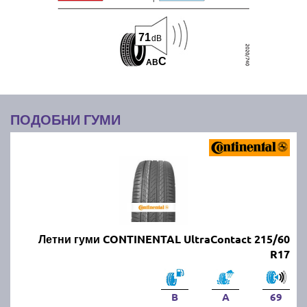
71
dB
C
A
B
ПОДОБНИ ГУМИ
Летни гуми CONTINENTAL UltraContact 215/60
R17
B
A
69