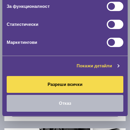
Скоростомер при 100
км/ч
За функционалност
0 км/ч
Статистически
Намери гуми с новия размер
Маркетингови
По марка автомобил
Марка
Покажи детайли
Разреши всички
Модел
Отказ
Покажи гуми