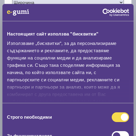
Настоящият сайт използва "бисквитки"
Нов размер
Използваме „бисквитки“, за да персонализираме
съдържанието и рекламите, да предоставяме
функции на социални медии и да анализираме
трафика си. Също така споделяме информация за
начина, по който използвате сайта ни, с
партньорските си социални медии, рекламните си
Стар размер
партньори и партньори за анализ, които може да я
комбинират с друга предоставена им от Вас
0 мм.
информация или с такава, която са събрали от
Нов размер
ползването от Ваша страна на услугите им.
Избор
0 мм.
Строго nеобходими
на
съгласие
Скоростомер при 100
км/ч
За функционалност