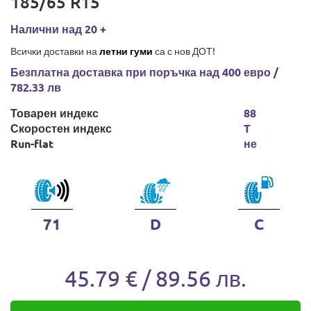
185/65 R15
Налични над 20 +
Всички доставки на
летни гуми
са с нов ДОТ!
Безплатна доставка при поръчка над 400 евро /
782.33 лв
Товарен индекс
88
Скоростен индекс
T
Run-flat
не
71
D
C
45.79 € / 89.56 лв.