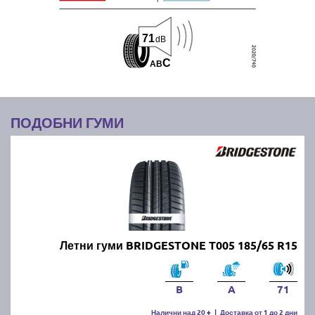
71
dB
C
A
B
ПОДОБНИ ГУМИ
Летни гуми BRIDGESTONE T005 185/65 R15
B
A
71
Налични над 20 +
|
Доставка от 1 до 2 дни