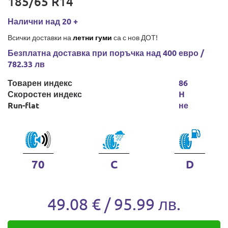
185/65 R14
Налични над 20 +
Всички доставки на
летни гуми
са с нов ДОТ!
Безплатна доставка при поръчка над 400 евро /
782.33 лв
Товарен индекс
86
Скоростен индекс
H
Run-flat
не
70
C
D
49.08 € / 95.99 лв.