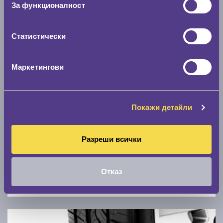
За функционалност
0 км/ч
Статистически
Намери гуми с новия размер
Маркетингови
По марка автомобил
Марка
Покажи детайли
Модел
Разреши всички
Отказ
Покажи гуми