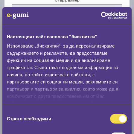
Настоящият сайт използва "бисквитки"
Нов размер
Използваме „бисквитки“, за да персонализираме
съдържанието и рекламите, да предоставяме
функции на социални медии и да анализираме
трафика си. Също така споделяме информация за
начина, по който използвате сайта ни, с
партньорските си социални медии, рекламните си
партньори и партньори за анализ, които може да я
Стар размер
комбинират с друга предоставена им от Вас
0 мм.
информация или с такава, която са събрали от
ползването от Ваша страна на услугите им.
Нов размер
Избор
Строго nеобходими
на
0 мм.
съгласие
Скоростомер при 100
км/ч