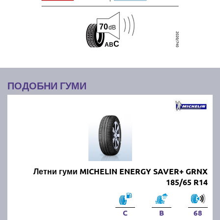
70
dB
C
A
B
ПОДОБНИ ГУМИ
Летни гуми MICHELIN ENERGY SAVER+ GRNX
185/65 R14
C
B
68