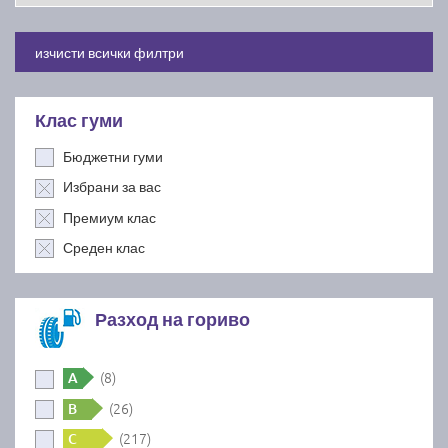
изчисти всички филтри
Клас гуми
Бюджетни гуми
Избрани за вас
Премиум клас
Среден клас
Разход на гориво
(8)
A
(26)
B
(217)
C