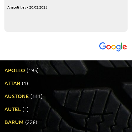
Anatoli Iliev - 20.02.2025
APOLLO
(195)
ATTAR
(1)
AUSTONE
(111)
AUTEL
(1)
BARUM
(228)