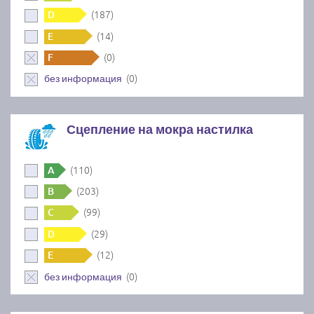
(187)
D
(14)
E
(0)
F
(0)
без информация
Сцепление на мокра настилка
(110)
A
(203)
B
(99)
C
(29)
D
(12)
E
(0)
без информация