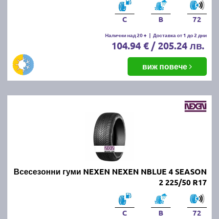
C
B
72
Налични над 20 +
|
Доставка от 1 до 2 дни
104.94 € / 205.24 лв.
виж повече
Всесезонни гуми NEXEN NEXEN NBLUE 4 SEASON
2 225/50 R17
C
B
72