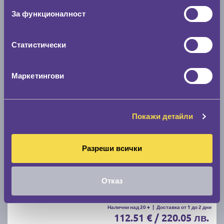
Налични над 20 +
|
Доставка от 1 до 2 дни
За функционалност
112.49 € / 220.01 лв.
виж повече
Статистически
Маркетингови
Покажи детайли
Всесезонни гуми NEXEN NEXEN NBLUE 4 SEASON
Разреши всички
2 225/45 R18
Отказ
D
A
72
Налични над 20 +
|
Доставка от 1 до 2 дни
112.51 € / 220.05 лв.