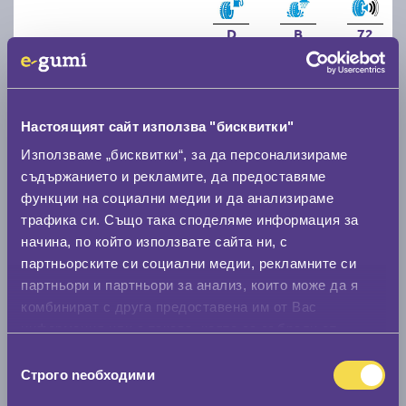
D
B
72
Налични над 12 +
|
Доставка от 1 до 2 дни
112.05 € / 219.15 лв.
виж повече
Настоящият сайт използва "бисквитки"
Използваме „бисквитки“, за да персонализираме
съдържанието и рекламите, да предоставяме
функции на социални медии и да анализираме
трафика си. Също така споделяме информация за
начина, по който използвате сайта ни, с
партньорските си социални медии, рекламните си
партньори и партньори за анализ, които може да я
комбинират с друга предоставена им от Вас
Всесезонни гуми NEXEN NEXEN NBLUE 4 SEASON
информация или с такава, която са събрали от
2 225/55 R17
ползването от Ваша страна на услугите им.
Избор
Строго nеобходими
на
C
B
72
съгласие