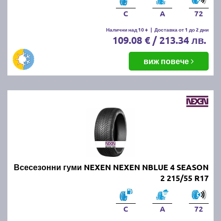
C
A
72
Налични над 10 +
|
Доставка от 1 до 2 дни
109.08 € / 213.34 лв.
виж повече
Всесезонни гуми NEXEN NEXEN NBLUE 4 SEASON
2 215/55 R17
C
A
72