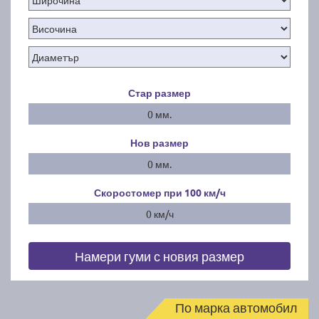
Стар размер
0 мм.
Нов размер
0 мм.
Скоростомер при 100
км/ч
0 км/ч
Намери гуми с новия размер
По марка автомобил