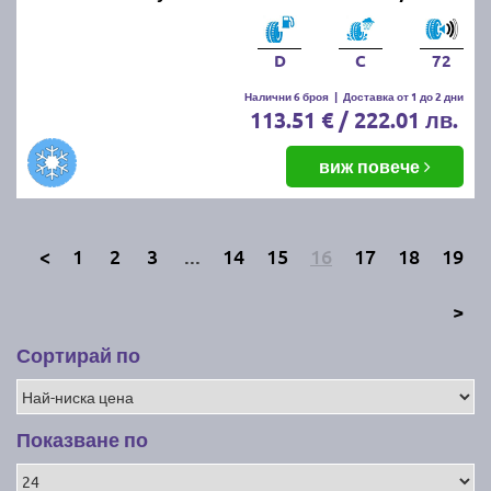
D
C
72
Налични 6 броя
|
Доставка от 1 до 2 дни
113.51 € / 222.01 лв.
виж повече
<
1
2
3
...
14
15
16
17
18
19
>
Сортирай по
Показване по