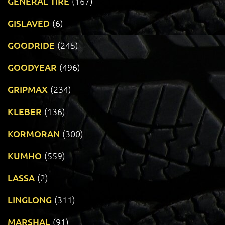
GENERAL TIRE
(167)
GISLAVED
(6)
GOODRIDE
(245)
GOODYEAR
(496)
GRIPMAX
(234)
KLEBER
(136)
KORMORAN
(300)
KUMHO
(559)
LASSA
(2)
LINGLONG
(311)
MARSHAL
(91)